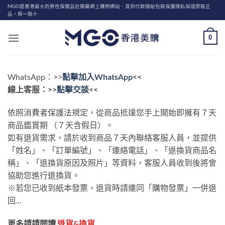
Skip
MGO是香港最大的男性保健品壯陽藥網上購物網站、貨到付款隱秘包裝保護隱私保證原裝正
品，假一賠十
to
content
0
WhatsApp：>>
點擊加入​
WhatsApp
<<
線上客服：>>
點擊交談
<<
依照消費者保護法規定，從商品抵達您手上開始即擁有７天
商品鑑賞期 （７天含假日）。
如有退貨需求，請於收到商品７天內聯絡客服人員，並提供
「姓名」、「訂單編號」、「連絡電話」、「退換貨商品名
稱」、「退換貨原因及照片」等資料，客服人員收到後將會
協助您進行退換貨。
※若您已收到紙本發票，退貨時請連同「購物發票」一併退
回…
更多請請閱讀
退貨&換貨