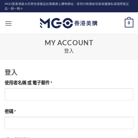
Skip
MGO是香港最大的男性保健品壯陽藥網上購物網站、貨到付款隱秘包裝保護隱私保證原裝正
品，假一賠十
to
content
0
MY ACCOUNT
登入
登入
必
使用者名稱 或 電子郵件
*
填
必
密碼
*
填