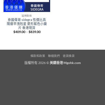
延時助勃
泰國偉哥 sidegra 性價比高
陽痿早洩剋星 菱形藍色小藥
片 香港現貨
Price
$
409.00
–
$
839.00
range:
$409.00
through
$839.00
條款和政策
聯絡我們
退貨換貨
版權所有 2026 ©
美購香港 Mgohk.com