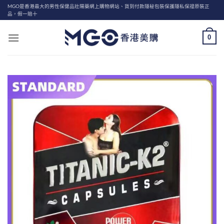
Skip
MGO是香港最大的男性保健品壯陽藥網上購物網站、貨到付款隱秘包裝保護隱私保證原裝正
品，假一賠十
to
content
0