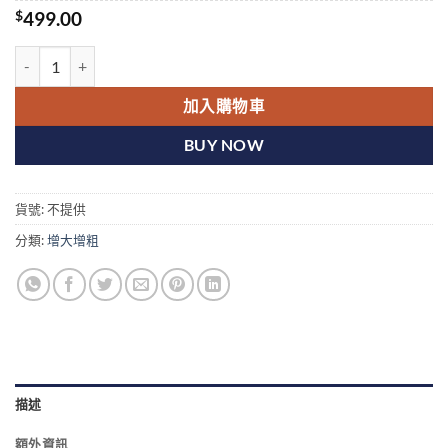
$
499.00
印度Titanic-K2/泰坦K2(泰坦尼克號) 6粒精包裝/盒 香港官網現貨 數量
加入購物車
BUY NOW
貨號:
不提供
分類:
增大增粗
描述
額外資訊