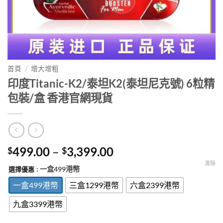
首頁
/
增大增粗
印度Titanic-K2/泰坦K2(泰坦尼克號) 6粒精
包裝/盒 香港官網現貨
Price
499.00
–
3,399.00
$
$
range:
清除
: 一盒499港幣
選擇優惠
$499.00
through
一盒499港幣
三盒1299港幣
六盒2399港幣
$3,399.00
九盒3399港幣