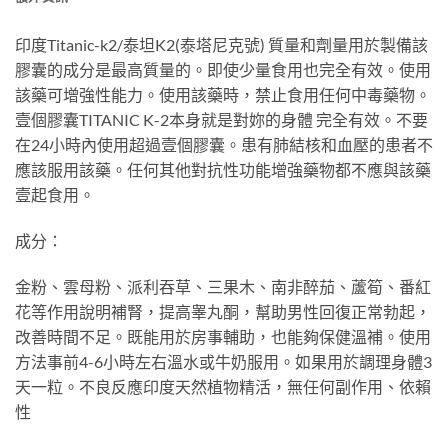
印度Titanic-k2/泰坦K2(泰塔尼克號) 質量和劑量用於製備該
膠囊的成分是最高質量的。即使少量食用也完全有效。使用
該藥可增強性能力。使用該藥時，禁止食用任何中毒藥物。
壹個膠囊TITANIC K-2本身就是對妳的身體 完全有效。不要
在24小時內使用超過壹個膠囊。患有肺結核和血壓的患者不
應該服用該藥。任何其他對抗性功能增強藥物都不應與該藥
壹起食用。
成分：
金粉、雲母粉、派利吞草、三果木、南非醉茄、蘆筍、番紅
花等作用說明補腎，提高睾丸酮，幫助男性回復正常勃起，
改善時間不足。既能用於房事輔助，也能夠保健溫補。使用
方法事前4-6小時左右溫水或牛奶服用。如果用於調理身體3
天一粒。不良反應印度天然植物精活，無任何副作用、依賴
性