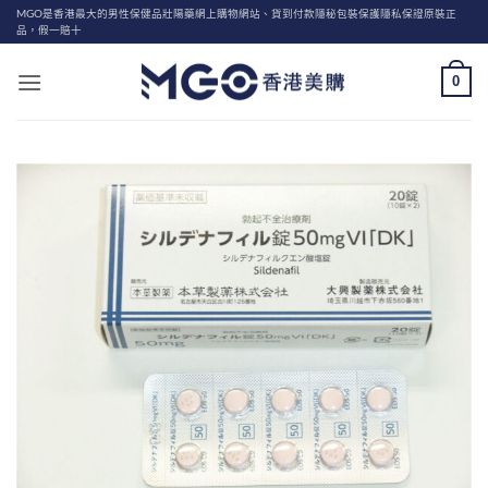
Skip
MGO是香港最大的男性保健品壯陽藥網上購物網站、貨到付款隱秘包裝保護隱私保證原裝正
品，假一賠十
to
content
0