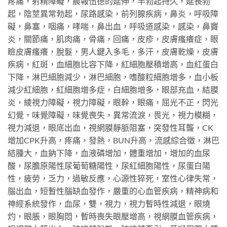
疼痛，射精障礙，晨報伍德的延伸，半勃起持久，延長勃
起，陰莖異常勃起，尿路感染，前列腺疾病，鼻炎，呼吸障
礙，鼻塞，咽痛，哮喘，鼻出血，呼吸道感染，感染，鼻竇
炎，關節痛，肌肉痛，骨痛，回痛，皮疹，皮膚瘙癢症，眼
瞼皮膚瘙癢，脫髮，男人鍵入多毛，多汗，皮膚乾燥，皮膚
疾病，紅斑，血細胞比容下降，紅細胞壓積增高，血紅蛋白
下降，淋巴細胞減少，淋巴細胞，嗜酸粒細胞增多，血小板
減少紅細胞，紅細胞增多症，白細胞增多，眼部充血，結膜
炎，綾視力障礙，視力障礙，眼幹，眼痛，屈光不正，閃光
幻覺，味覺障礙，味覺喪失，異常流淚，畏光，視力模糊，
視力減退，眼底出血，視網膜靜脈阻塞，突發性耳聾，CK
增加CPK升高，疼痛，發熱，BUN升高，流感綜合徵，淋巴
結腫大，血鈉下降，血液磷增加，體重增加，增加的血尿
酸，尿膽原陽性尿葡萄糖陽性，尿紅細胞陽性，尿蛋白陽
性，疲勞，乏力，過敏反應，心源性猝死，室性心律失常，
腦出血，短暫性腦缺血發作，嚴重的心血管疾病，精神病和
神經系統發作，血尿，雙，視力，視力暫時性減退，眼燒
灼，眼脹，眼胸悶，暫時喪失眼壓增高，視網膜血管疾病，