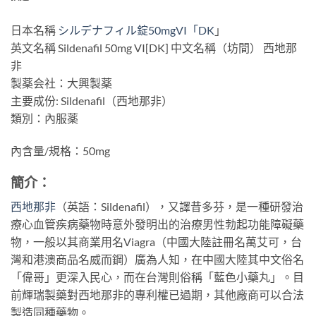
日本名稱
シルデナフィル錠50mgVI「DK
」
英文名稱 Sildenafil 50mg VI[DK] 中文名稱（坊間） 西地那
非
製薬会社：大興製薬
主要成份: Sildenafil（西地那非）
類別：內服薬
內含量/規格：50mg
簡介：
西地那非
（英語：Sildenafil），又譯昔多芬，是一種研發治
療心血管疾病藥物時意外發明出的治療男性勃起功能障礙藥
物，一般以其商業用名Viagra（中國大陸註冊名萬艾可，台
灣和港澳商品名威而鋼）廣為人知，在中國大陸其中文俗名
「偉哥」更深入民心，而在台灣則俗稱「藍色小藥丸」。目
前輝瑞製藥對西地那非的專利權已過期，其他廠商可以合法
製造同種藥物。