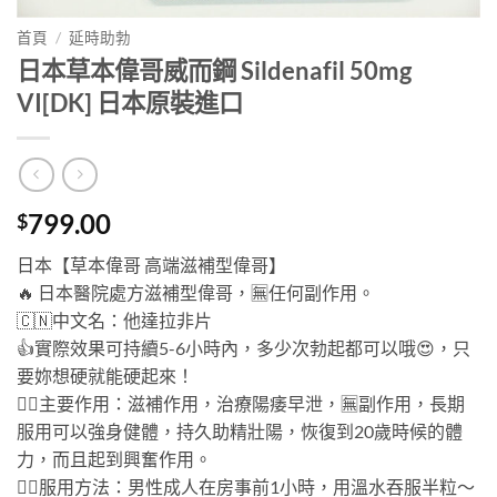
首頁
/
延時助勃
日本草本偉哥威而鋼 Sildenafil 50mg
VI[DK] 日本原裝進口
799.00
$
日本【草本偉哥 高端滋補型偉哥】
🔥
日本醫院處方滋補型偉哥，
🈚
任何副作用。
🇨🇳
中文名：他達拉非片
👍
實際效果可持續5-6小時內，多少次勃起都可以哦
😍
，只
要妳想硬就能硬起來！
👉🏻
主要作用：滋補作用，治療陽痿早泄，
🈚
副作用，長期
服用可以強身健體，持久助精壯陽，恢復到20歲時候的體
力，而且起到興奮作用。
👉🏻
服用方法：男性成人在房事前1小時，用溫水吞服半粒～