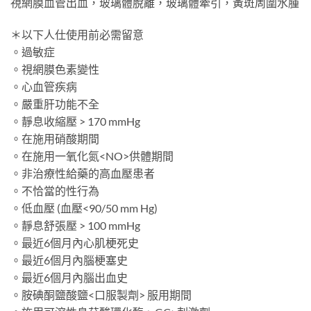
視網膜血管出血，玻璃體脫離，玻璃體牽引，黃斑周圍水腫
＊以下人仕使用前必需留意
。過敏症
。視網膜色素變性
。心血管疾病
。嚴重肝功能不全
。靜息收縮壓 > 170 mmHg
。在施用硝酸期間
。在施用一氧化氮<NO>供體期間
。非治療性給藥的高血壓患者
。不恰當的性行為
。低血壓 (血壓<90/50 mm Hg)
。靜息舒張壓 > 100 mmHg
。最近6個月內心肌梗死史
。最近6個月內腦梗塞史
。最近6個月內腦出血史
。胺碘酮鹽酸鹽<口服製劑> 服用期間