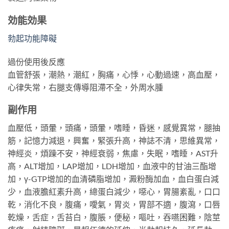
効能効果
勃起功能障礙
過份使用後反應
血管舒張，潮熱，潮紅，胸痛，心悸，心動過速，高血壓，
心律失常，右腿支傳導阻滯不全，外周水腫
副作用
血壓低，頭暈，頭痛，頭暈，嗜睡，昏迷，感覺異常，腿抽
筋，記憶力減退，興奮，緊張升高，神誌不清，思維異常，
神經炎，煩躁不安，神經衰弱，焦慮，失眠，嗜睡，AST升
高，ALT增加，LAP增加，LDH增加，血液中的甘油三酯增
加，γ-GTP增加的血清磷脂增加，澱粉酶加血，血白蛋白減
少，血液膽紅素升高，總蛋白減少，噁心，胃腸紊亂，口口
乾，消化不良，腹痛，噯氣，胃炎，胃部不適，腹瀉，口唇
乾燥，舌症，舌苔白，腹脹，便秘，嘔吐，吞嚥困難，陰莖