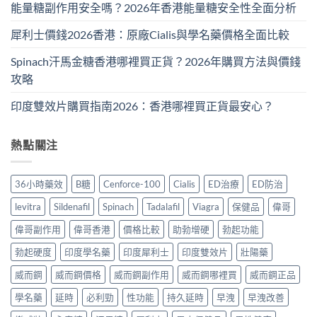
能量糖副作用安全嗎？2026年香港能量糖安全性全面分析
犀利士價錢2026香港：原廠Cialis與學名藥價格全面比較
Spinach汗馬金糖香港哪裡買正貨？2026年購買方法與價錢
攻略
印度雙效片購買指南2026：香港哪裡買正貨最安心？
熱點關注
36小時藥效
B糖
Cenforce-100
Cialis
ED治療
ED防治
levitra
Sildenafil
Spinach
Tadalafil
Viagra
保健品
偉哥
偉哥副作用
偉哥香港
價格比較
助勃增硬
勃起功能
勃起硬度
印度學名藥
印度犀利士
印度雙效片
壯陽藥
威而鋼
威而鋼價格
威而鋼副作用
威而鋼哪裡買
威而鋼正品
學名藥
延時
必利勁
性功能
持久延時
早洩
早洩改善