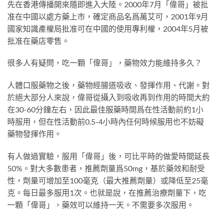
先在香港傳播開來隨即進入大陸。2000年7月「偉哥」被批
准在中國以處方藥上市，確定商品名爲萬艾可，2001年9月
國家知識產權局批准可在中國的使用專利權，2004年5月被
批准在藥店零售。
很多人有疑問，吃一顆「偉哥」，藥物效力能維持多久？
人體口服藥物之後，藥物經腸道吸收、發揮作用、代謝。對
於絕大部分人來說，偉哥從攝入到吸收再到作用的時間大約
在30-60分鐘左右，因此最佳服藥時間爲在性活動前約1小
時服用，但在性活動前0.5-4小時內任何時候服用也不妨礙
藥物發揮作用。
有人做過實驗，服用「偉哥」後，可比平時的做愛時間延長
50%。對大多數患者，推薦劑量爲50mg，基於藥效和耐受
性，劑量可增加至100毫克（最大推薦劑量）或降低至25毫
克。每日最多服用1次。也就是說，在推薦治療劑量下，吃
一顆「偉哥」，藥效可以維持一天。不需要多次服用。