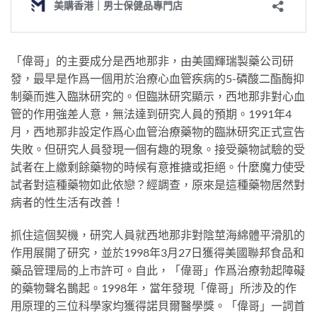
「偉哥」的主要成分是西地那非，由美國輝瑞製藥公司研
發，最早是作爲一個用於治療心血管疾病的5-磷酸二酯酶抑
制藥而進入臨牀研究的。但臨牀研究顯示，西地那非對心血
管的作用強差人意，無法達到研究人員的預期。1991年4
月，西地那非設定作爲心血管治療藥物的臨牀研究正式宣告
失敗。但研究人員發現一個有趣的現象。接受藥物試驗的受
試者在上繳剩餘藥物的時候有意推搪或拒絕。什麼魔力使受
試者對這種藥物如此依戀？經調查，原來是這種藥物居然對
病者的性生活有改善！
抓住這個契機，研究人員就西地那非對陰莖海綿體平滑肌的
作用展開了研究，並於1998年3月27日獲得美國聯邦食品和
藥品管理局的上市許可。自此，「偉哥」作爲治療勃起障礙
的藥物聲名鵲起。1998年，當年發現「偉哥」所涉及的作
用原理的三位科學家均獲得諾貝爾醫學獎。「偉哥」一詞首