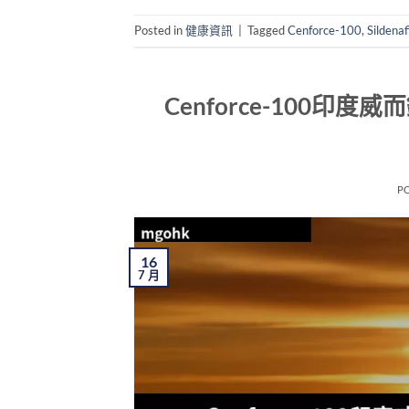
Posted in
健康資訊
|
Tagged
Cenforce-100
,
Sildenafi
Cenforce-100
P
16
7 月