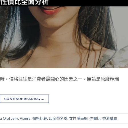
名藥時，價格往往是消費者最關心的因素之一。無論是原廠輝瑞
CONTINUE READING
→
 Oral Jelly
,
Viagra
,
價格比較
,
印度學名藥
,
女性威而鋼
,
性價比
,
香港購買