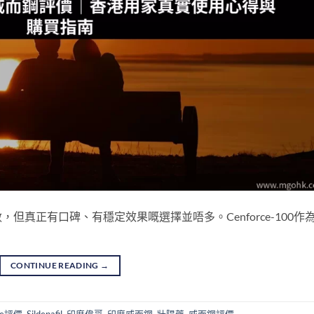
真正有口碑、有穩定效果嘅選擇並唔多。Cenforce-100作
CONTINUE READING
→
rce評價
,
Sildenafil
,
印度偉哥
,
印度威而鋼
,
壯陽藥
,
威而鋼評價