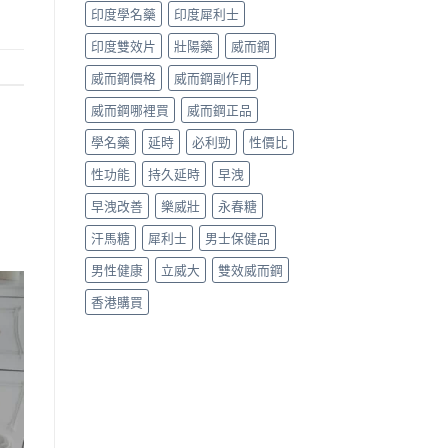
印度學名藥
印度犀利士
印度雙效片
壯陽藥
威而鋼
威而鋼價格
威而鋼副作用
威而鋼哪裡買
威而鋼正品
學名藥
延時
必利勁
性價比
性功能
持久延時
早洩
早洩改善
樂威壯
永春糖
汗馬糖
犀利士
男士保健品
男性健康
立威大
雙效威而鋼
香港購買