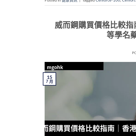
威而鋼購買價格比較指南｜香港
等學名
P
15
7 月