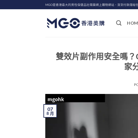
Skip
MGO是香港最大的男性保健品壯陽藥網上購物網站、貨到付款隱秘
to
content
HOM
雙效片副作用安全嗎？Cenf
家
P
07
8 月