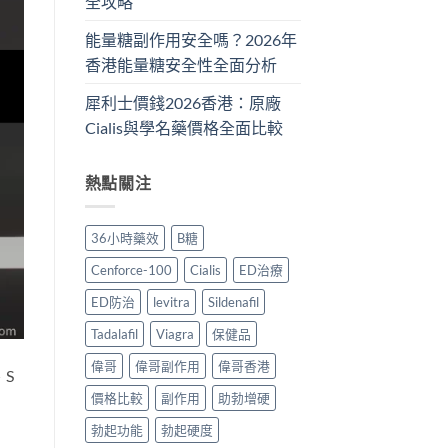
全攻略
能量糖副作用安全嗎？2026年
香港能量糖安全性全面分析
犀利士價錢2026香港：原廠
Cialis與學名藥價格全面比較
熱點關注
36小時藥效
B糖
Cenforce-100
Cialis
ED治療
ED防治
levitra
Sildenafil
Tadalafil
Viagra
保健品
偉哥
偉哥副作用
偉哥香港
、S
價格比較
副作用
助勃增硬
勃起功能
勃起硬度