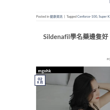
Posted in
健康資訊
|
Tagged
Cenforce-100
,
Super 
Sildenafil學名藥
P
02
8 月