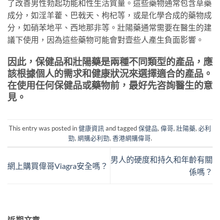
了改善男性勃起功能和性生活質量。這些藥物通常包含草藥
成分，如淫羊藿、巴戟天、枸杞等，或是化學合成的藥物成
分，如硝苯地平、西地那非等。壯陽藥通常需要在醫生的建
議下使用，因為這些藥物可能會對壹些人產生負面影響。
因此，保健品和壯陽藥是兩種不同類型的產品，應
該根據個人的需求和健康狀況來選擇適合的產品。
在使用任何保健品或藥物前，最好先咨詢醫生的意
見。
This entry was posted in
健康資訊
and tagged
保健品
,
偉哥
,
壯陽藥
,
必利
勁
,
網購必利勁
,
香港網購偉哥
.
男人的硬度和持久和年齡有關
網上購買偉哥Viagra安全嗎？
係嗎？
近期文章