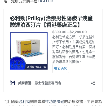
唯一免處方網購平台
UGO.HK
而壯陽藥
必利勁
則是壹種
性功能障礙
的治療藥物，主要是為