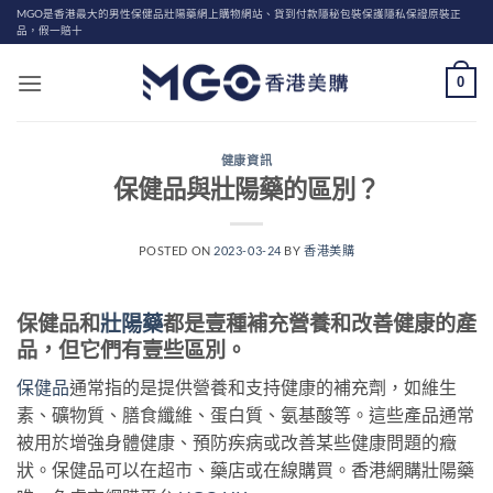
Skip
MGO是香港最大的男性保健品壯陽藥網上購物網站、貨到付款隱秘包裝保護隱私保證原裝正
品，假一賠十
to
content
0
健康資訊
保健品與壯陽藥的區別？
POSTED ON
2023-03-24
BY
香港美購
保健品和
壯陽藥
都是壹種補充營養和改善健康的產
品，但它們有壹些區別。
保健品
通常指的是提供營養和支持健康的補充劑，如維生
素、礦物質、膳食纖維、蛋白質、氨基酸等。這些產品通常
被用於增強身體健康、預防疾病或改善某些健康問題的癥
狀。保健品可以在超市、藥店或在線購買。香港網購壯陽藥