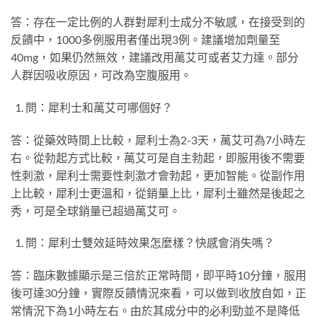
答：存在一定比例的人群對犀利士成分不敏感，在接受到的
反饋中，1000多例服用者僅出現3例。建議增加劑量至
40mg，如果仍然無效，建議改用萬艾可或者艾力達。部分
人群因吸收原因，可改為空腹服用。
問：犀利士和萬艾可哪個好？
答：從藥效時間上比較，犀利士為2-3天，萬艾可為7小時左
右。從勃起方式比較，萬艾可是自主勃起，即服用後不需要
性刺激，犀利士需要性刺激才會勃起，更加智能。從副作用
上比較，犀利士更溫和，從銷量上比，犀利士雖然是後起之
秀，可是全球銷量已超過萬艾可。
問：犀利士雙效延時效果怎麼樣？快感會消失嗎？
答：臨床數據顯示是三倍於正常時間，即平時10分鐘，服用
後可達30分鐘，實際反饋情況來看，可以做到收放自如，正
常情況下為1小時左右。由於其成分中的必利勁並不是降低