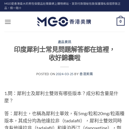
Skip
MGO是香港最大的男性保健品壯陽藥網上購物網站、貨到付款隱秘包裝保護隱私保證原裝正
品，假一賠十
to
content
0
產品資訊
印度犀利士常見問題解答都在這裡，
收好錦囊啦
POSTED ON
2024-03-25
BY
香港美購
1.問：犀利士及犀利士雙效有哪些版本？成分和含量是什
麼？
答：犀利士，也稱為犀利士單效，有5mg/粒和20mg/粒兩種
版本，其成分均為他達拉非（tadalafil），犀利士雙效同時
含有他達拉非（tadalafil）和達泊西汀（dapoxetine），劑