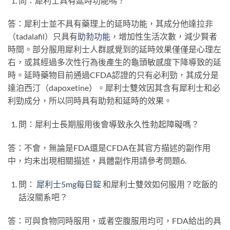
問：犀利士具有延時功能嗎？
答：犀利士並不具有藥理上的延時功能，其成分他達拉非
（tadalafil）只具有
助勃功能，
增加性生活次數，減少賢者
時間。部分服用犀利士人群感覺到的延時效果僅僅是心理左
右，或其經過多次性行為後產生的龜頭敏感度下降導致的延
時。延時藥物目前通過CFDA認證的只有必利勁，其成分是
達泊西汀（dapoxetine）。犀利士雙效因其含有犀利士和必
利勁成分，所以同時具有助勃和延時的效果。
問：犀利士長期服用後會導致永久性勃起障礙嗎？
答：不會，無論是FDA還是CFDA在其官方描述的副作用
中，均未出現相關描述，具體副作用請參考問題6.
問：
犀利士5mg每日錠
和犀利士雙效如何服用？吃飯的
話沒關系吧？
答：可與食物同時服用，或者空腹服用均可，FDA給出的具