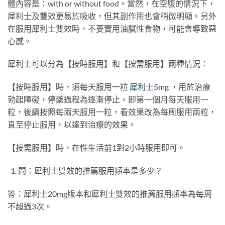
體內容是：with or without food。當然，在空腹的情況下，
犀利士及雙效更易於吸收，但其副作用也會稍微明顯。另外
在服用犀利士雙效時，不要實用油膩性食物，可能會導致惡
心感。
犀利士可以分為【按時服用】和【按需服用】兩種情況：
【按時服用】時，須每天服用一粒
犀利士5mg
，用於治療
勃起障礙，停藥過程為逐漸停止，即第一個月每天服用一
粒，後續按照每兩天服用一粒，看效果改為每周服用兩粒，
直至停止服用，以達到治療的效果。
【按需服用】時，在性生活前1到2小時服用即可。
問：犀利士雙效的推薦服用頻率是多少？
答：犀利士20mg版本和犀利士雙效的推薦服用頻率為每周
不超過3次。