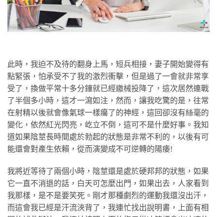
此時，我迫不及待的翻身上馬，短兵相接，妻子開始變得有
點緊張，怕承受不了我的激烈衝擊，但是過了一會就非常享
受了，換做平常十多分鐘就已經繳械投降了，這次居然連戰
了半個多小時，這才一瀉如注，然而，讓我吃驚的是，往常
在射精以後就會像氣球一樣癟了的神經，這回卻沒有絲毫的
變化，依然紅光閃亮，屹立不倒，這可不是什麼好事。我知
道如果陰莖長時間處於勃起的狀態是非常不利的，以後有可
能還會對產生依賴，從而演變成不可逆轉的陽痿!
我將近等待了兩個小時，陰莖還是處於硬邦邦的狀態，如果
它一直不消退的話，白天可怎麼出門，如果出去，人家看到
我那樣，是不是要笑死。剛才那種劇烈的運動我還沒出汗，
而這會我已經是汗流浹背了，我連忙找出說明書，上面有相