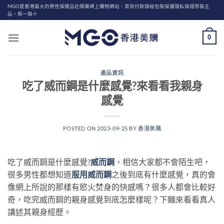
Skip
MGO是香港最大的男性保健品壯陽藥網上購物網站、貨到付款隱秘包裝保護隱私保證原裝正
品，假一賠十
to
content
0
產品資訊
吃了威而鋼是什麼感覺?來看看我親身
感覺
POSTED ON
2023-09-25
BY
香港美購
吃了威而鋼是什麼感覺?
威而鋼
，相信大家都不會陌生吧，
很多男性都想知道
服用威而鋼
之後到底有什麼感覺，真的會
像網上所說的那樣有慾火焚身的快感嗎？很多人都會比較好
奇，吃完威而鋼的親身感覺到底怎麼樣呢？下麵來看看真人
講述其親身經歷。