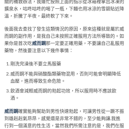
關的補救辦法，我連忙按照上面的指示從冰箱裡拿出冰凍的
擴泉水，咕咚咕咚的喝了一瓶，下麵也用冰涼的雪碧貼近降
溫，折騰了半夜，最終軟了下來。
後面我去查找了發生這類情況的原因，原來這種就是屬於威
而鋼的副作用，是我自己未按照正確服用方法所導致的。如
果你是首次吃
威而鋼
那一定要正確用藥，不要讓自己亂服用
藥物，然後要注意以下幾件事情：
剛洗完澡後不要立馬服藥
威而鋼不能與硝酸酯類藥物混用，否則可能會明顯降低
血壓，進而導致生命危險。
飲酒會減輕威而鋼的勃起功效，所以服用時不應該飲
酒。
威而鋼
確實能夠幫助到男性快速勃起，可讓男性從一蹶不振
到雄赳赳氣昂昂，感覺還是非常不錯的，至少能夠讓
.
我進
行到一個滿意的性生活，當然我們所需注意的是，我們在服