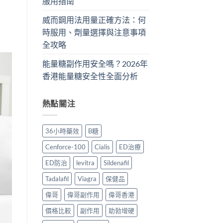
服用指南
威而鋼用法用量正確方法：何
時服用、劑量選擇與注意事項
全攻略
能量糖副作用安全嗎？2026年
香港能量糖安全性全面分析
熱點關注
36小時藥效
B糖
Cenforce-100
Cialis
ED治療
ED防治
levitra
Sildenafil
Tadalafil
Viagra
保健品
偉哥
偉哥副作用
偉哥香港
價格比較
副作用
助勃增硬