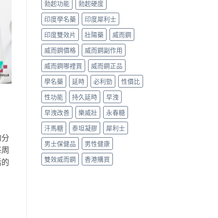
勃起功能
勃起硬度
印度學名藥
印度犀利士
印度雙效片
壯陽藥
威而鋼
威而鋼價格
威而鋼副作用
威而鋼哪裡買
威而鋼正品
學名藥
延時
必利勁
性價比
性功能
持久延時
早洩
早洩改善
樂威壯
永春糖
汗馬糖
泰坦凝膠
犀利士
的分
男士保健品
男性健康
每周
雙效威而鋼
香港購買
活的