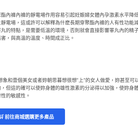
聚酯內褲內褲的靜電場作用容易引起妊娠婦女體內孕激素水平降
生靜電場，這或許可以解釋為什麽長期穿聚酯內褲的人有性功能
睪丸的特點，是需要低溫的環境，否則就會直接影響睪丸內的精
傷害，與高溫的溫度、時間成正比。
想象和壹個美女或者妳朝思暮想很想“上”的女人做愛，妳甚至可
的，但這的確可以使妳身體的雄性激素的分泌得以加強，使妳身
對性的敏感性。
🛒 前往商城選購更多產品