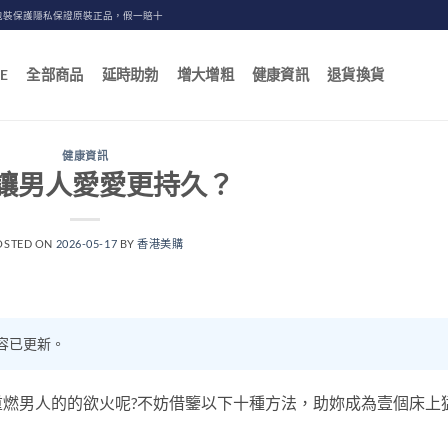
包裝保護隱私保證原裝正品，假一賠十
E
全部商品
延時助勃
增大增粗
健康資訊
退貨換貨
健康資訊
讓男人愛愛更持久？
OSTED ON
2026-05-17
BY
香港美購
內容已更新。
燃男人的的欲火呢?不妨借鑒以下十種方法，助妳成為壹個床上