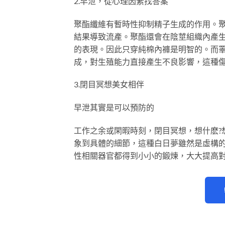
2.早泄，從心理因素找答案
聚酯纖維有暫時性抑制精子生成的作用。
結果導致流產。聚酯還會在陰莖組織內產
的表現。因此只穿純棉內褲是明智的。而
成，對生殖能力直接產生不良影響，這種
3.閉目冥想美女相伴
早泄其實是可以預防的
工作之余或閑暇時刻，閉目冥想，想什麽?
象到具體的細節，這種白日夢雖然是虛構
性相關器官都得到小小的鍛煉，大大提高