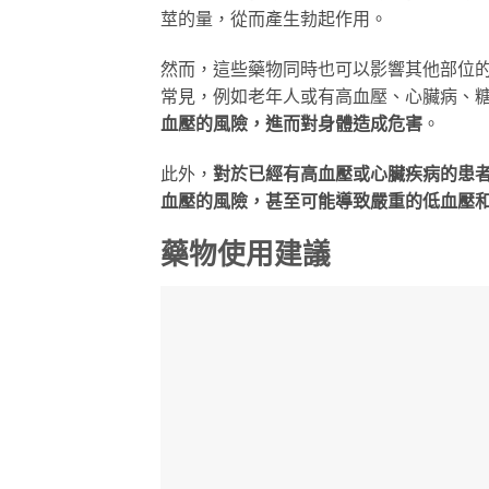
莖的量，從而產生勃起作用。
然而，這些藥物同時也可以影響其他部位
常見，例如老年人或有高血壓、心臟病、
血壓的風險，進而對身體造成危害
。
此外，
對於已經有高血壓或心臟疾病的患
血壓的風險，甚至可能導致嚴重的低血壓
藥物使用建議
如果患者正在使用ED藥物，
請務必遵循以
首先，如果患者正在使用犀利士，請勿同時
共用則有可能會增加低血壓的風險和其他
同樣的，如果患者正在使用威而鋼或樂威