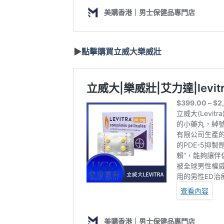
▶
點擊購買立威大樂威壯