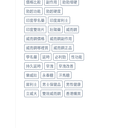
價格比較
副作用
助勃增硬
勃起功能
勃起硬度
印度學名藥
印度犀利士
印度雙效片
壯陽藥
威而鋼
威而鋼價格
威而鋼副作用
威而鋼哪裡買
威而鋼正品
學名藥
延時
必利勁
性功能
持久延時
早洩
早洩改善
樂威壯
永春糖
汗馬糖
犀利士
男士保健品
男性健康
立威大
雙效威而鋼
香港購買