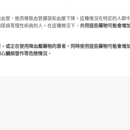
的血管，進而導致血管擴張和血壓下降。這種情況在特定的人群
糖尿病等慢性疾病的人。在這種情況下，
共用這些藥物可能會增
者，或正在使用降血壓藥物的患者，同時使用這些藥物可能會增
和心臟病發作等危險情況
。
下建議以確保安全使用：
使用威而鋼或樂威壯。這是因為這些藥物都是PDE5抑制劑，
如
不良反應的症狀
。
壯，請勿同時使用犀利士。
這些藥物也同樣具有類似的作用機制