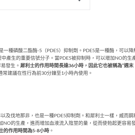
，它是一種磷酸二酯酶-5（PDE5）抑制劑。PDE5是一種酶，可以降
程中產生的重要信號分子。當PDE5被抑制時，可以增加NO的生
容易發生。
犀利士的作用時間長達36小時，因此它也被稱為“週末
常建議在性行為前30分鐘至1小時內使用。
以及伐地那非，也是一種PDE5抑制劑。和犀利士一樣，威而鋼
增加NO的生產，進而增加血液流入陰莖的量，從而使勃起更容易
壯的作用時間為5-8小時
。