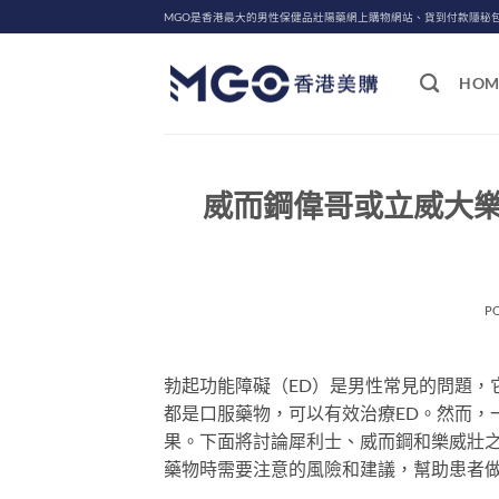
Skip
MGO是香港最大的男性保健品壯陽藥網上購物網站、貨到付款隱秘
to
content
HOM
威而鋼偉哥或立威大
P
勃起功能障礙（ED）是男性常見的問題，
都是口服藥物，可以有效治療ED。然而，
果。下面將討論犀利士、威而鋼和樂威壯
藥物時需要注意的風險和建議，幫助患者