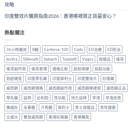
攻略
印度雙效片購買指南2026：香港哪裡買正貨最安心？
熱點關注
36小時藥效
B糖
Cenforce-100
Cialis
ED治療
ED防治
levitra
Sildenafil
Spinach
Tadalafil
Viagra
保健品
偉哥
偉哥副作用
偉哥香港
價格比較
助勃增硬
勃起功能
勃起硬度
印度學名藥
印度犀利士
印度雙效片
壯陽藥
威而鋼
威而鋼價格
威而鋼副作用
威而鋼哪裡買
威而鋼正品
學名藥
延時
必利勁
性功能
持久延時
早洩
早洩改善
樂威壯
永春糖
汗馬糖
犀利士
男士保健品
男性健康
立威大
雙效威而鋼
香港壯陽藥
香港購買