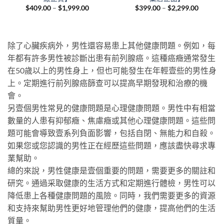
Price
Price
$
409.00
–
$
1,999.00
$
399.00
–
$
2,299.00
range:
range:
nt
$409.00
$399.00
through
through
$1,999.00
$2,299.
.00.
除了心臟疾病外，男性還容易患上其他健康問題。例如，每
年都有許多男性被診斷出患有前列腺癌。這種癌癥通常發生
在50歲以上的男性身上，但也可能發生在年輕壹些的男性身
上。定期進行前列腺癌篩查可以提高早期發現和治療的機
會。
另壹個男性常見的健康問題是心理健康問題。男性中有相當
數量的人患有抑郁癥、焦慮癥或其他心理健康問題。這些問
題可能會導致壹系列負面影響，包括自閉、無能力和自殺。
如果您或您認識的男性正在經歷這些問題，應該盡快尋求專
業幫助。
總的來說，男性健康是壹個重要的問題，需要更多的關註和
研究。通過采取健康的生活方式和定期進行體檢，男性可以
降低患上各種健康問題的風險。同時，我們需要更多的資源
和支持來幫助男性更好地管理他們的健康，提高他們的生活
質量。