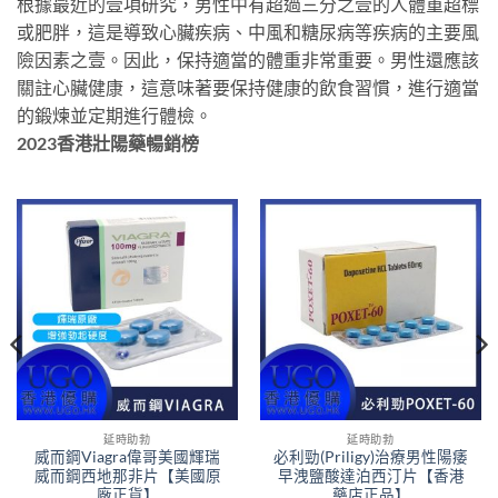
根據最近的壹項研究，男性中有超過三分之壹的人體重超標
或肥胖，這是導致心臟疾病、中風和糖尿病等疾病的主要風
險因素之壹。因此，保持適當的體重非常重要。男性還應該
關註心臟健康，這意味著要保持健康的飲食習慣，進行適當
的鍛煉並定期進行體檢。
2023香港壯陽藥暢銷榜
延時助勃
延時助勃
威而鋼Viagra偉哥美國輝瑞
必利勁(Priligy)治療男性陽痿
威而鋼西地那非片【美國原
早洩鹽酸達泊西汀片【香港
廠正貨】
藥店正品】