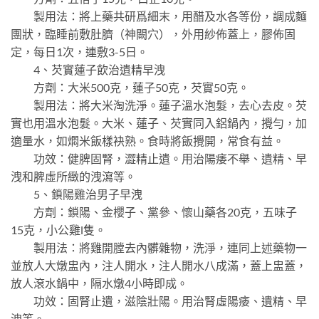
製用法：將上藥共研爲細末，用醋及水各等份，調成麵
團狀，臨睡前敷肚臍（神闕穴），外用紗佈蓋上，膠佈固
定，每日1次，連敷3-5日。
4、芡實蓮子飲治遺精早洩
方劑：大米500克，蓮子50克，芡實50克。
製用法：將大米淘洗淨。蓮子溫水泡髮，去心去皮。芡
實也用溫水泡髮。大米、蓮子、芡實同入鋁鍋內，攪勻，加
適量水，如燜米飯樣袂熟。食時將飯攪開，常食有益。
功效：健脾固腎，澀精止遺。用治陽痿不舉、遺精、早
洩和脾虛所緻的洩瀉等。
5、鎖陽雞治男子早洩
方劑：鎖陽、金櫻子、黨參、懷山藥各20克，五味子
15克，小公雞l隻。
製用法：將雞開膛去內髒雜物，洗淨，連同上述藥物一
並放人大燉盅內，注人開水，注人開水八成滿，蓋上盅蓋，
放人滾水鍋中，隔水燉4小時即成。
功效：固腎止遺，滋陰壯陽。用治腎虛陽痿、遺精、早
洩等。