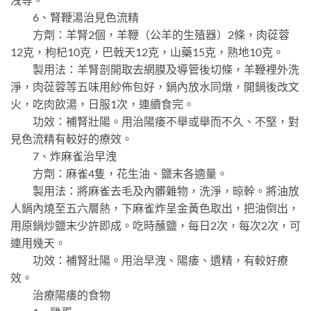
6、腎鞭湯治見色流精
方劑：羊腎2個，羊鞭（公羊的生殖器）2條，肉蓯蓉
12克，枸杞10克，巴戟天12克，山藥15克，熟地10克。
製用法：羊腎剖開取去網膜及導管後切條，羊鞭裡外洗
淨，肉蓯蓉等五味用紗佈包好，鍋內放水同燉，開鍋後改文
火，吃肉飲湯，日服1次，連續食完。
功效：補腎壯陽。用治陽痿不舉或舉而不久、不堅，對
見色流精有較好的療效。
7、炸麻雀治早洩
方劑：麻雀4隻，花生油、鹽末各適量。
製用法：將麻雀去毛及內髒雜物，洗淨，晾幹。將油放
人鍋內燒至五六層熱，下麻雀炸呈金黃色取出，把油倒出，
用原鍋炒鹽末少許即成。吃時蘸鹽，每日2次，每次2次，可
連用幾天。
功效：補腎壯陽。用治早洩、陽痿、遺精，有較好療
效。
治療陽痿的食物