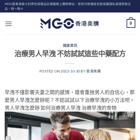
Skip
MGO是香港最大的男性保健品壯陽藥網上購物網站、貨到付款隱秘包裝保護隱私保證原裝正
品，假一賠十
to
content
0
健康資訊
治療男人早洩 不妨試試這些中藥配方
POSTED ON
2023-10-30
BY
香港美購
早洩不僅影響夫妻之間的感情，還會重挫男人的自信心，那
麼男人
早洩
怎麼辦呢？不妨試試以下治療早洩的小方法吧。
男人早洩怎麼辦 如何治療男人早洩 治療早洩的食物