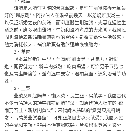
1、雞蛋
雞蛋是人體性功能的營養載體，是性生活後恢複元氣最
好的“還原劑”。阿拉伯人在婚禮前幾天，以蔥燒雞蛋爲主，
以保証新婚之夜的美滿。而印度醫生則建議，夫妻在過性生
活之前，應多喝由雞蛋、牛奶和蜂蜜煮成的大米粥。我國民
間也流傳着新婚晚餐煎雞蛋的習俗。新婚夫婦性生活頻繁，
體力消耗較大，補食雞蛋有助於迅速恢複體力。
2、羊肉
《本草從新》中説，羊肉能“補虛勞，益氣力，壯陽
道，開胃健力”。將羊肉煮熟，吃肉喝湯，可治男子五勞七
傷及胃虛陽痿等，並有溫中去寒、溫補氣血、通乳治帶等功
效。
3、韭菜
韭菜又叫起陽草、懶人菜、長生韭、扁菜等。我國古代
不少着名詩人的詩中都提到過韭菜，如唐代詩人杜甫的“夜
雨剪春韭，新炊間黃梁”；宋代詩人蘇軾的“漸覺東風料峭
寒，青蒿黃韭試春盤”。可見韭菜自古以來就受到我國人民
的喜愛和重視。韭菜不僅質嫩味鮮，營養也很豐富。據分