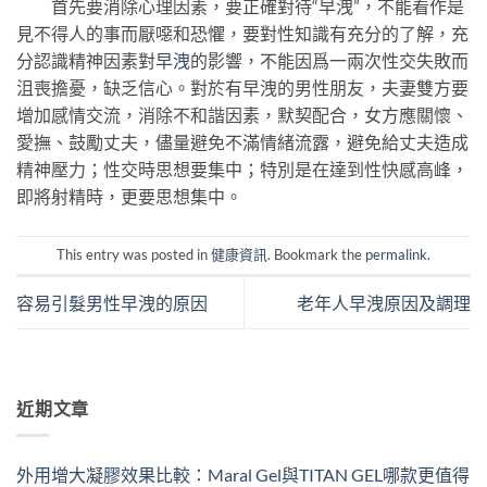
首先要消除心理因素，要正確對待“早洩”，不能看作是
見不得人的事而厭噁和恐懼，要對性知識有充分的了解，充
分認識精神因素對
早洩
的影響，不能因爲一兩次性交失敗而
沮喪擔憂，缺乏信心。對於有早洩的男性朋友，夫妻雙方要
增加感情交流，消除不和諧因素，默契配合，女方應關懷、
愛撫、鼓勵丈夫，儘量避免不滿情緒流露，避免給丈夫造成
精神壓力；性交時思想要集中；特別是在達到性快感高峰，
即將射精時，更要思想集中。
This entry was posted in
健康資訊
. Bookmark the
permalink
.
容易引髮男性早洩的原因
老年人早洩原因及調理
近期文章
外用增大凝膠效果比較：Maral Gel與TITAN GEL哪款更值得