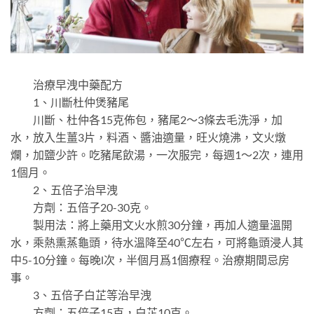
治療早洩中藥配方
1、川斷杜仲煲豬尾
川斷、杜仲各15克佈包，豬尾2～3條去毛洗淨，加
水，放入生薑3片，料酒、醬油適量，旺火燒沸，文火燉
爛，加鹽少許。吃豬尾飲湯，一次服完，每週1～2次，連用
1個月。
2、五倍子治早洩
方劑：五倍子20-30克。
製用法：將上藥用文火水煎30分鐘，再加人適量溫開
水，乘熱熏蒸龜頭，待水溫降至40℃左右，可將龜頭浸人其
中5-10分鐘。每晚l次，半個月爲1個療程。治療期間忌房
事。
3、五倍子白芷等治早洩
方劑：五倍子15克，白芷10克。