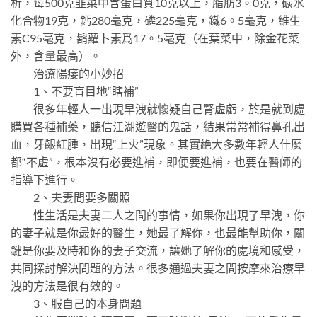
析，每500克韭菜中含蛋白質10克以上，脂肪3。0克，碳水
化合物19克，鈣280毫克，磷225毫克，鐵6。5毫克，維生
素C95毫克，鬍蘿卜素爲17。5毫克（在葉菜中，除金花菜
外，含量最高）。
治療陽痿的小妙招
1、不要盲目地“瞎補”
很多年輕人一出現早洩就懷疑自己腎虛虧，於是就到處
購買各種補藥，聽信江湖遊醫的鬼話，結果常常補得鼻孔出
血，牙齦紅腫，出現“上火”現象。其實絶大多數年輕人什麼
都“不虛”，根本沒有必要進補，即便要進補，也要在醫師的
指導下進行。
2、夫妻間要多關照
性生活是夫妻二人之間的事情，如果你出現了早洩，你
的妻子就是你最好的醫生，她最了解你，也最能幫助你，關
鍵是你要及時和你的妻子交流，讓她了解你的處境和感受，
共同探討解決問題的方法。很多通過夫妻之間按摩來治療早
洩的方法是很有效的。
3、服自己的本身問題