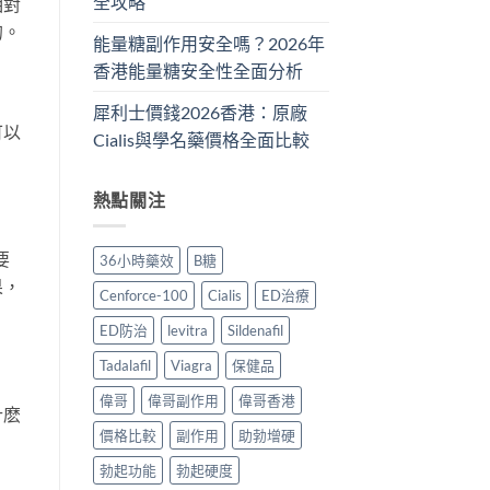
全攻略
相對
的。
能量糖副作用安全嗎？2026年
香港能量糖安全性全面分析
犀利士價錢2026香港：原廠
可以
Cialis與學名藥價格全面比較
熱點關注
要
36小時藥效
B糖
果，
Cenforce-100
Cialis
ED治療
ED防治
levitra
Sildenafil
Tadalafil
Viagra
保健品
偉哥
偉哥副作用
偉哥香港
什麽
價格比較
副作用
助勃增硬
勃起功能
勃起硬度