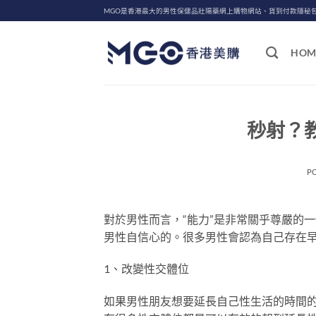
Skip
MGO是香港最大的男性保健品壯陽藥網上購物網站、貨到付款隱秘
to
content
HOM
秒射？
P
對於男性而言，“能力”是非常關乎尊嚴的
男性自信心的。很多男性會認為自己存在
1、改變性交體位
如果男性朋友想要延長自己性生活的時間