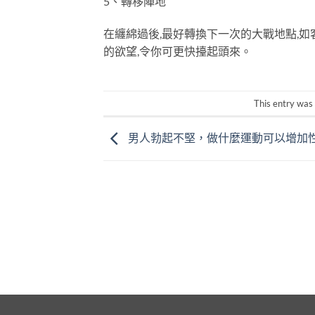
5、轉移陣地
在纏綿過後,最好轉換下一次的大戰地點,
的欲望,令你可更快擡起頭來。
This entry was
男人勃起不堅，做什麼運動可以增加