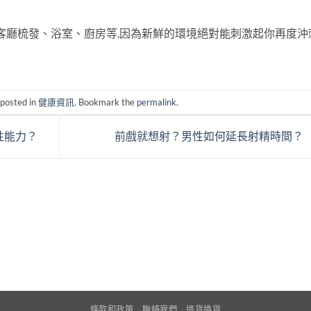
如客廳梳發、浴室、廚房等,因為新鮮的環境絕對能刺激起你再度沖
 posted in
健康資訊
. Bookmark the
permalink
.
性能力？
前戲就想射？男性如何延長射精時間？
條款和政策
聯絡我們
退貨換貨