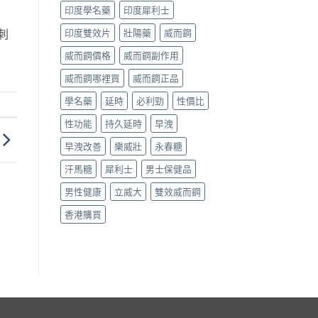
印度學名藥
印度犀利士
刺
印度雙效片
壯陽藥
威而鋼
威而鋼價格
威而鋼副作用
威而鋼哪裡買
威而鋼正品
學名藥
延時
必利勁
性價比
性功能
持久延時
早洩
早洩改善
樂威壯
永春糖
汗馬糖
犀利士
男士保健品
男性健康
立威大
雙效威而鋼
香港購買