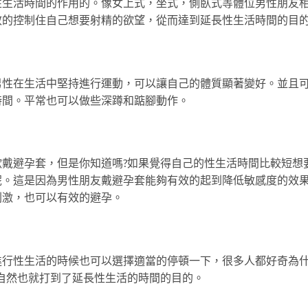
性生活時間的作用的。像女上式，坐式，側臥式等體位男性朋友
效的控制住自己想要射精的欲望，從而達到延長性生活時間的目
男性在生活中堅持進行運動，可以讓自己的體質顯著變好。並且
時間。平常也可以做些深蹲和踮腳動作。
戴避孕套，但是你知道嗎?如果覺得自己的性生活時間比較短想
呢。這是因為男性朋友戴避孕套能夠有效的起到降低敏感度的效
刺激，也可以有效的避孕。
進行性生活的時候也可以選擇適當的停頓一下，很多人都好奇為
自然也就打到了延長性生活的時間的目的。