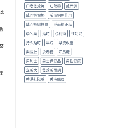
印度雙效片
壯陽藥
威而鋼
。此
威而鋼價格
威而鋼副作用
威而鋼哪裡買
威而鋼正品
助
學名藥
延時
必利勁
性功能
持久延時
早洩
早洩改善
某
樂威壯
永春糖
汗馬糖
犀利士
男士保健品
男性健康
立威大
雙效威而鋼
理
香港壯陽藥
香港購買