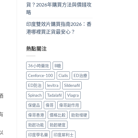
貨？2026年購買方法與價錢攻
略
印度雙效片購買指南2026：香
港哪裡買正貨最安心？
熱點關注
36小時藥效
B糖
Cenforce-100
Cialis
ED治療
ED防治
levitra
Sildenafil
Spinach
Tadalafil
Viagra
酒
保健品
偉哥
偉哥副作用
有
偉哥香港
價格比較
助勃增硬
勃起功能
勃起硬度
以
印度學名藥
印度犀利士