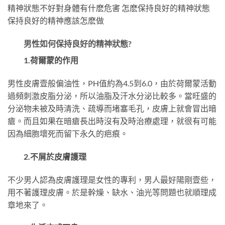
精神狀態不好對身體有什麽危害 怎麽保持良好的精神狀態
保持良好的精神應該怎麽做
男性如何保持良好的精神狀態?
1.荷爾蒙的作用
男性皮膚壹般偏油性，PH值約為4.5到6.0，由於荷爾蒙活動
過頻刺激皮脂分泌，所以油脂及汗水分泌比較多。當旺盛的
分泌物未被及時清洗、疏導而堵塞毛孔，皮膚上就會冒出暗
瘡。而且如果在暗瘡長出時沒有及時治療處理，就很有可能
因為細胞壞死而留下永久的疤痕。
2.不屑於皮膚護理
不少男人認為皮膚護理是女性的專利，男人最好陽剛壹些，
用不著護理皮膚。於是幹燥、缺水、油光等問題也就順理成
章地來了。