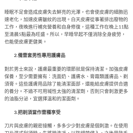
睡眠不足會造成皮膚失去鮮亮的光澤，也會使皮膚的細胞迅
速老化，加速皮膚皺紋的出現。白天皮膚從事著排出廢物的
工作，夜晚進行補充營養和自身修復，這種工作在晚上11點
至清晨5點最為旺盛。所以，早睡早起不僅消除全身疲勞，
也能使皮膚更健美。
2.備壹套男性專用護膚品
對於男士來說，護膚最重要的環節就是保持清潔。加強皮膚
保養，至少需要擁有：洗面奶、護膚水、膏霜類護膚品、剃
須膏。這些護膚用品除了能清潔面部，還能給皮膚提供合適
的養分。不過不可用堿性太強的清潔劑，否則只會刺激更多
的油脂分泌，宜選擇溫和的潔面劑。
3.把剃須當作壹種享受
刀片與皮膚的親密接觸，多多少少對皮膚是個刺激。在使用
刀片濕式刮須時，先將臉洗凈，以防細菌侵入，之後用熱毛