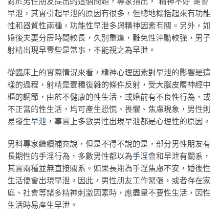
對於男性朋友提出的這個問題，專家指出，“精神不好”是會
早泄，其實引起早泄的原因有很多，但總地概括起來有功能
性和器質性兩種，功能性早泄多與精神因素有關。另外，如
婚後夫妻分居時間較長，久別重逢，難免性沖動較強，男子
射精出現早壹些是常事，不能視之為早泄。
從臨床上的實際情況來看，精神心理因素對早泄的影響是這
樣的過程，射精是壹種復雜的條件反射，受大腦皮層神經中
樞的調節，由於不健康的性生活，或婚前有不良性行為，或
不正當的性生活，均可產生恐慌、畏懼、焦慮現象，男性則
易發生
早泄
，事實上多數男性出現早泄都是心理性的原因。
男科專家繼續補充說，但是不得不說的是，部分男性朋友有
長期性的手淫行為，多數男性都以為
手淫
會和早泄有關系，
其實兩種並無直接關系。如果長期為手淫焦慮不安，婚後性
生活便會出現早泄。因此，男性朋友工作緊張，或者存在家
庭、社會等諸多精神刺激因素時，應盡量不要性生活，因性
生活時易產生早泄。