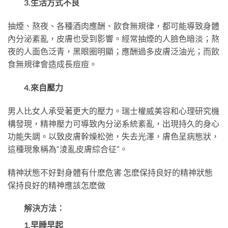
3.生活方式不良
抽煙、熬夜、各種酒肉應酬、飲食無規律，都可能導致身體
內分泌紊亂，皮膚也受到影響。經常抽煙的人臉色暗淡；熬
夜的人面色泛青，黑眼圈明顯；應酬過多皮膚泛油光；而飲
食無規律會造成長痘痘。
4.來自壓力
男人比女人承受著更大的壓力。瑞士權威美容和心理研究機
構發現，精神壓力可導致內分泌系統紊亂，出現持久的身心
功能失調。以致皮膚幹燥松弛，失去光澤，膚色呈病態狀，
這種現象稱為“淩亂皮膚綜合征”。
精神狀態不好對身體有什麽危害 怎麽保持良好的精神狀態
保持良好的精神應該怎麽做
解決方法：
1.早睡早起