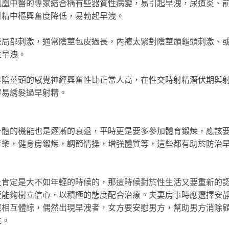
中醫的專家結合稱有些器質性病變，易引起早洩，尿道炎、
射精中樞興奮度降低，易勃起早洩。
部刺激，通常陰莖包皮過長，內褲太緊對陰莖頭龜頭刺激、
生早洩。
莖頭的感覺神經興奮性比正常人高，在性交時射精潛伏期與
容易誘髮過早射精。
的機能也是逐漸的衰退，平時更是要多參加體育鍛煉，應該
音樂，健身房鍛煉，調節情操，增強體質等，這些都有助於防治
定是大不如年輕的時候的，那這時候對於性生活又要重新的
要能夠樹立信心，以積極的態度配合治療。夫妻房事時應選擇安
應相互體諒，偶然出現早洩者，女方要安慰男方，幫助男方消除
生。