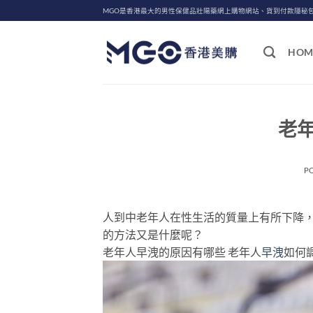
Skip
MGO是香港最大的男性保健品壯陽藥網上購物網站、貨到付款隱秘
to
content
HOM
老
P
人到中老年人在性生活的質量上有所下降
的方法又是什麼呢？
老年人早洩的原因有哪些 老年人
早洩
如何