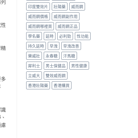
前列
印度雙效片
壯陽藥
威而鋼
威而鋼價格
威而鋼副作用
或性
威而鋼哪裡買
威而鋼正品
學名藥
延時
必利勁
性功能
持久延時
早洩
早洩改善
射精
樂威壯
永春糖
汗馬糖
犀利士
男士保健品
男性健康
立威大
雙效威而鋼
要多
香港壯陽藥
香港購買
早
認識
靜、
顧慮