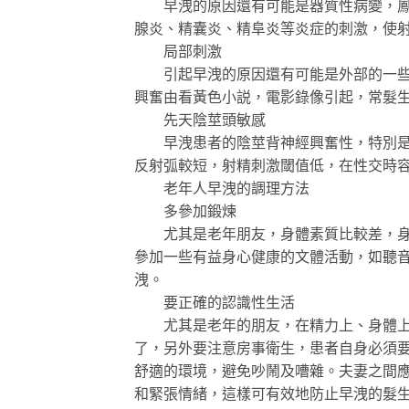
早洩的原因還有可能是器質性病變，鳳凰
腺炎、精囊炎、精阜炎等炎症的刺激，使
局部刺激
引起早洩的原因還有可能是外部的一些局
興奮由看黃色小説，電影錄像引起，常髮
先天陰莖頭敏感
早洩患者的陰莖背神經興奮性，特別是陰
反射弧較短，射精刺激閾值低，在性交時
老年人早洩的調理方法
多參加鍛煉
尤其是老年朋友，身體素質比較差，身體
參加一些有益身心健康的文體活動，如聽
洩。
要正確的認識性生活
尤其是老年的朋友，在精力上、身體上肯
了，另外要注意房事衛生，患者自身必須
舒適的環境，避免吵鬧及嘈雜。夫妻之間
和緊張情緒，這樣可有效地防止早洩的髮