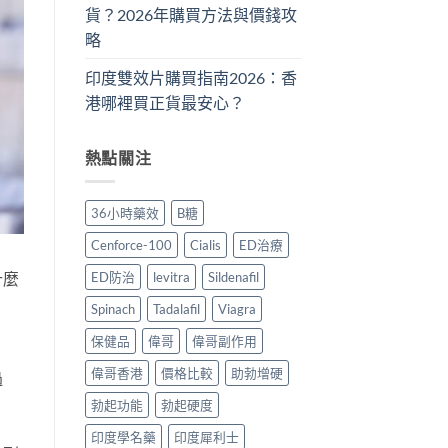
貨？2026年購買方法與價錢攻
略
印度雙效片購買指南2026：香
港哪裡買正貨最安心？
熱點關注
36小時藥效
B糖
Cenforce-100
Cialis
ED治療
什麼
ED防治
levitra
Sildenafil
Spinach
Tadalafil
Viagra
保健品
偉哥
偉哥副作用
偉哥香港
價格比較
助勃增硬
過
勃起功能
勃起硬度
印度學名藥
印度犀利士