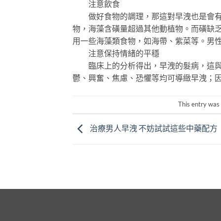
注意飲食
做好食物的調理，那這對早洩也是會有幫
物，海藻含磺量超過其他動植物。而磺缺
用一些海藻類食物，如海帶、紫菜等。男
注意保持情緒的平穩
臨床上的分析得出，早洩的髮病，這與精
鬱、興奮、焦慮、恐懼等均可導緻早洩；
This entry was
治療男人早洩 不妨試試這些中藥配方