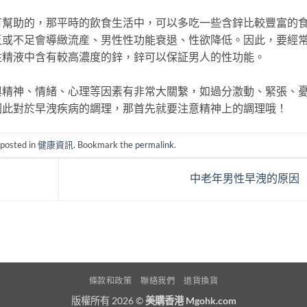
助的，那平時的飲食生活中，可以多吃一些含鋅比較豐富的
乏或不足會導緻流産、男性性功能衰退、性欲降低。因此，要經
性精液中含有較高濃度的鋅，鋅可以保証男人的性功能。
神、情緒、心理等因素有非常大關繫，如過分激動、緊張、
因此對於早洩疾病的調理，那首先就要注意精神上的調理哦！
 posted in
健康資訊
. Bookmark the
permalink
.
中老年男性早洩的原因
條款和政策
聯絡我們
退貨換貨
版權所有 2026 ©
美購香港 Mgohk.com