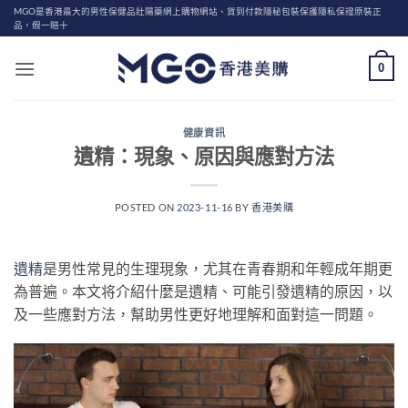
Skip
MGO是香港最大的男性保健品壯陽藥網上購物網站、貨到付款隱秘包裝保護隱私保證原裝正
品，假一賠十
to
content
0
健康資訊
遺精：現象、原因與應對方法
POSTED ON
2023-11-16
BY
香港美購
遺精
是男性常見的生理現象，尤其在青春期和年輕成年期更
為普遍。本文将介紹什麼是遺精、可能引發遺精的原因，以
及一些應對方法，幫助男性更好地理解和面對這一問題。