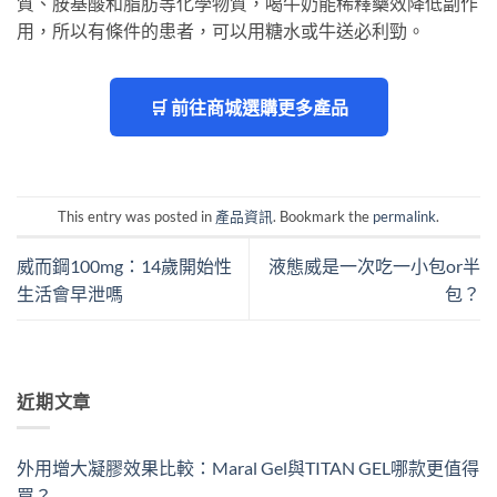
質、胺基酸和脂肪等化學物質，喝牛奶能稀釋藥效降低副作
用，所以有條件的患者，可以用糖水或牛送必利勁。
🛒 前往商城選購更多產品
This entry was posted in
產品資訊
. Bookmark the
permalink
.
威而鋼100mg：14歲開始性
液態威是一次吃一小包or半
生活會早泄嗎
包？
近期文章
外用增大凝膠效果比較：Maral Gel與TITAN GEL哪款更值得
買？