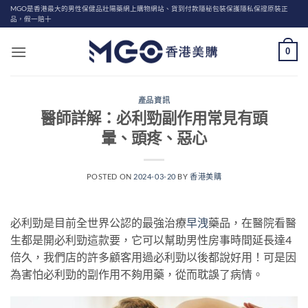
Skip
MGO是香港最大的男性保健品壯陽藥網上購物網站、貨到付款隱秘包裝保護隱私保證原裝正
品，假一賠十
to
content
0
產品資訊
醫師詳解：必利勁副作用常見有頭
暈、頭疼、惡心
POSTED ON
2024-03-20
BY
香港美購
必利勁是目前全世界公認的最強治療
早洩
藥品，在醫院看醫
生都是開必利勁這款要，它可以幫助男性房事時間延長達4
倍久，我們店的許多顧客用過必利勁以後都說好用！可是因
為害怕必利勁的副作用不夠用藥，從而耽誤了病情。