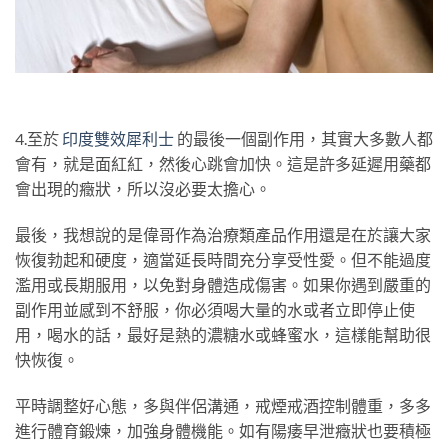
4.至於
印度雙效犀利士
的最後一個副作用，其實大多數人都
會有，就是面紅紅，然後心跳會加快。這是許多延遲用藥都
會出現的癥狀，所以沒必要太擔心。
最後，我想說的是偉哥作為治療類產品作用還是在於讓大家
恢復勃起和硬度，適當延長時間充分享受性愛。但不能過度
濫用或長期服用，以免對身體造成傷害。如果你遇到嚴重的
副作用並感到不舒服，你必須喝大量的水或者立即停止使
用，喝水的話，最好是熱的濃糖水或蜂蜜水，這樣能幫助很
快恢復。
平時調整好心態，多與伴侶溝通，戒煙戒酒控制體重，多多
進行體育鍛煉，加強身體機能。如有陽痿早泄癥狀也要積極