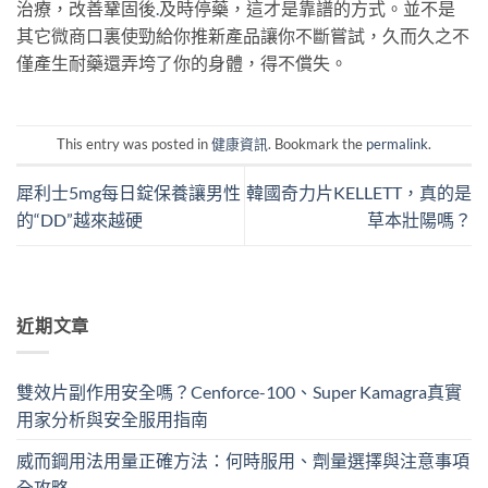
治療，改善鞏固後
.
及時停藥，這才是靠譜的方式。並不是
其它微商口裏使勁給你推新產品讓你不斷嘗試，久而久之不
僅產生耐藥還弄垮了你的身體，得不償失。
This entry was posted in
健康資訊
. Bookmark the
permalink
.
犀利士5mg每日錠保養讓男性
韓國奇力片KELLETT，真的是
的“DD”越來越硬
草本壯陽嗎？
近期文章
雙效片副作用安全嗎？Cenforce-100、Super Kamagra真實
用家分析與安全服用指南
威而鋼用法用量正確方法：何時服用、劑量選擇與注意事項
全攻略