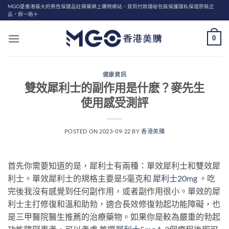
Skip
MGO是香港最大的男性保健品壯陽藥網上購物網站、貨到付款隱秘包裝保護隱私保證原裝正
品，假一賠十
to
content
0
健康資訊
雙效犀利士的副作用是什麽？麥先生
使用感受測評
POSTED ON
2023-09-22
BY
香港美購
首先你需要知道的是，犀利士有兩種：單效犀利士和雙效犀
利士。單效犀利士的規格主要是5毫克和
犀利士20mg
。吃
完後我沒有感覺到任何副作用，或者副作用很小。單效的犀
利士主打修復和溫和助勃，適合長效修復勃起功能障礙，也
是三甲醫院醫生推薦的治療藥物。如果你是較為嚴重的勃起