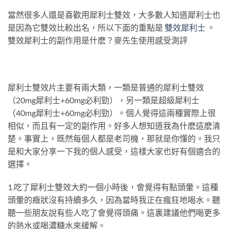
當然很多人還是喜歡用犀利士雙效，大多數人知道犀利士也
是因為它雙效比較出名，所以下面的重點是
雙效犀利士
。
雙效犀利士的副作用是什麽？麥先生使用感受測評
犀利士雙效片主要有兩大類，一類是普通的犀利士雙效
（20mg犀利士+60mg必利勁），另一類是超級犀利士
（40mg犀利士+60mg必利勁）。個人覺得這兩種實際上很
相似，而且有一定的副作用。好多人想知道我為什麽這麽清
楚。事實上，既然每個人都是老司機，那就是你懂的。我只
是和大家分享一下我的個人感受，這樣大家也好有個適合的
選擇。
1.吃了犀利士雙效大約一個小時後，會覺得有點頭暈。這種
頭暈的癥狀沒有持續多久，因為當時我正在瘋狂地喝水。聽
聽一些朋友說有些人吃了會覺得頭痛。這裏建議他們喝更多
的熱水或喝濃糖水來緩解。