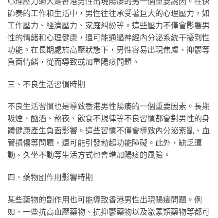
心理壓力過大是香港男性出現陽痿的另一個重要誘因。在快
節奏的工作和生活中，男性往往承受著巨大的心理壓力，如
工作壓力、經濟壓力、家庭糾紛等。這些壓力不僅會影響男
性的情緒和心理健康，還可能通過神經內分泌系統干擾到性
功能。在長期處於高壓狀態下，男性容易出現焦慮、抑鬱等
負面情緒，從而導致或加重陽痿問題。
三、不良生活習慣時期
不良生活習慣也是導致香港男性陽痿的一個重要因素。長期
吸煙、酗酒、熬夜、飲食不規律等不良習慣都會對男性的身
體健康產生負面影響。這些習慣不僅會導致內分泌紊亂、血
管損傷等問題，還可能引發勃起功能障礙。此外，缺乏運
動、久坐不動等生活方式也會增加陽痿的風險。
四、藥物副作用影響時期
某些藥物的副作用也可能導致香港男性出現陽痿問題。例
如，一些抗高血壓藥物、抗抑鬱藥物以及激素類藥物等都可