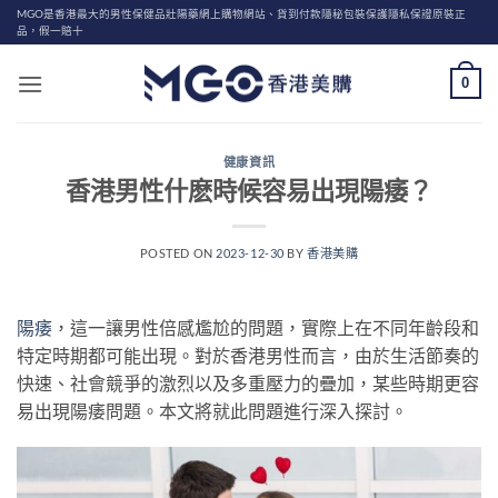
Skip
MGO是香港最大的男性保健品壯陽藥網上購物網站、貨到付款隱秘包裝保護隱私保證原裝正
品，假一賠十
to
content
0
健康資訊
香港男性什麽時候容易出現陽痿？
POSTED ON
2023-12-30
BY
香港美購
陽痿
，這一讓男性倍感尷尬的問題，實際上在不同年齡段和
特定時期都可能出現。對於香港男性而言，由於生活節奏的
快速、社會競爭的激烈以及多重壓力的疊加，某些時期更容
易出現陽痿問題。本文將就此問題進行深入探討。