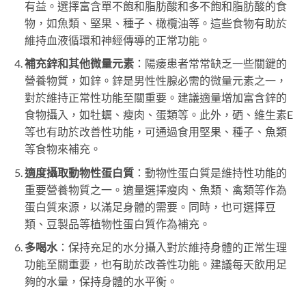
有益。選擇富含單不飽和脂肪酸和多不飽和脂肪酸的食
物，如魚類、堅果、種子、橄欖油等。這些食物有助於
維持血液循環和神經傳導的正常功能。
補充鋅和其他微量元素
：陽痿患者常常缺乏一些關鍵的
營養物質，如鋅。鋅是男性性腺必需的微量元素之一，
對於維持正常性功能至關重要。建議適量增加富含鋅的
食物攝入，如牡蠣、瘦肉、蛋類等。此外，硒、維生素E
等也有助於改善性功能，可通過食用堅果、種子、魚類
等食物來補充。
適度攝取動物性蛋白質
：動物性蛋白質是維持性功能的
重要營養物質之一。適量選擇瘦肉、魚類、禽類等作為
蛋白質來源，以滿足身體的需要。同時，也可選擇豆
類、豆製品等植物性蛋白質作為補充。
多喝水
：保持充足的水分攝入對於維持身體的正常生理
功能至關重要，也有助於改善性功能。建議每天飲用足
夠的水量，保持身體的水平衡。