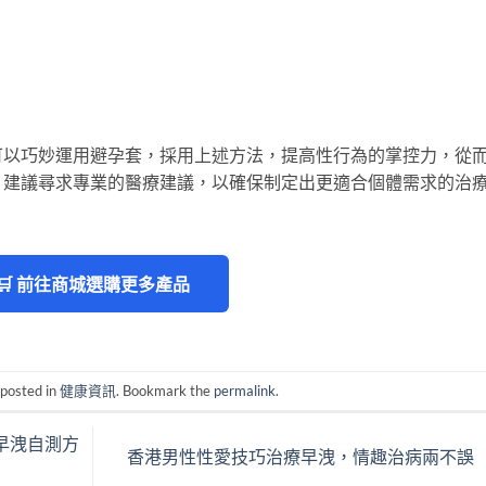
可以巧妙運用避孕套，採用上述方法，提高性行為的掌控力，從
，建議尋求專業的醫療建議，以確保制定出更適合個體需求的治
🛒 前往商城選購更多產品
 posted in
健康資訊
. Bookmark the
permalink
.
早洩自測方
香港男性性愛技巧治療早洩，情趣治病兩不誤