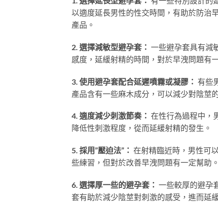
1. 選擇延長型避孕套：
有一些特別設計的
以適度延長男性的性交時間，有助於防治
產品。
2. 選擇減敏型避孕套：
一些避孕套具有減
感度，延緩射精的時間，對於早洩問題有
3. 使用避孕套配合延遲噴霧或凝膠：
有些
產品含有一些麻木成分，可以減少對陰莖
4. 適度減少刺激節奏：
在性行為過程中，
降低性刺激程度，從而延緩射精的發生。
5. 採用”壓迫法”：
在射精臨近時，男性可以
些練習，但對於改善早洩問題有一定幫助
6. 選擇厚一些的避孕套：
一些較厚的避孕
套有助於減少陰莖對刺激的感受，進而延