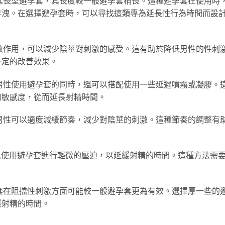
延長型避孕套，其長度較一般避孕套稍長。這種避孕套在使用時
早洩。在選擇避孕套時，可以尋找這類專為延長性行為時間而設
敏作用，可以減少陰莖對刺激的感受。這有助於降低男性的性刺
一定的改善效果。
男性使用避孕套的同時，還可以搭配使用一些延遲噴霧或凝膠。
的敏感度，從而延長射精時間。
男性可以適度減緩節奏，減少對陰莖的刺激。這種節奏的調整有
使用避孕套進行輕微的壓迫，以延緩射精的時間。這種方法需
。
套在阻擋性刺激方面可能較一般避孕套更為有效。選擇厚一些的
緩射精的時間。