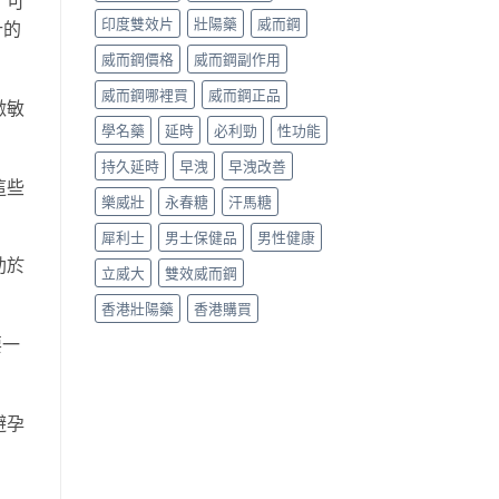
，可
印度雙效片
壯陽藥
威而鋼
計的
威而鋼價格
威而鋼副作用
威而鋼哪裡買
威而鋼正品
激敏
學名藥
延時
必利勁
性功能
持久延時
早洩
早洩改善
這些
樂威壯
永春糖
汗馬糖
犀利士
男士保健品
男性健康
助於
立威大
雙效威而鋼
香港壯陽藥
香港購買
要一
避孕