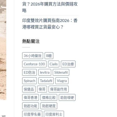
貨？2026年購買方法與價錢攻
略
印度雙效片購買指南2026：香
港哪裡買正貨最安心？
熱點關注
36小時藥效
B糖
Cenforce-100
Cialis
ED治療
ED防治
levitra
Sildenafil
Spinach
Tadalafil
Viagra
保健品
偉哥
偉哥副作用
偉哥香港
價格比較
助勃增硬
勃起功能
勃起硬度
印度學名藥
印度犀利士