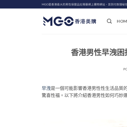
Skip
MGO是香港最大的男性保健品壯陽藥網上購物網站、貨到付款隱秘
to
content
HOM
香港男性早洩困
P
早洩
是一個可能影響香港男性性生活品質
驚喜性福。以下將介紹香港男性如何巧妙