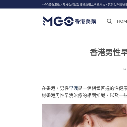
Skip
MGO是香港最大的男性保健品壯陽藥網上購物網站、貨到付款隱秘
to
content
HOM
香港男性
P
在香港，男性
早洩
是一個相當普遍的性健
討香港男性早洩治療的相關知識，以及一