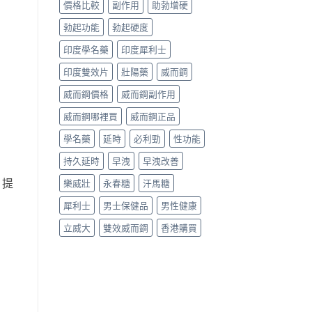
價格比較
副作用
助勃增硬
勃起功能
勃起硬度
印度學名藥
印度犀利士
印度雙效片
壯陽藥
威而鋼
威而鋼價格
威而鋼副作用
威而鋼哪裡買
威而鋼正品
學名藥
延時
必利勁
性功能
持久延時
早洩
早洩改善
，提
樂威壯
永春糖
汗馬糖
犀利士
男士保健品
男性健康
立威大
雙效威而鋼
香港購買