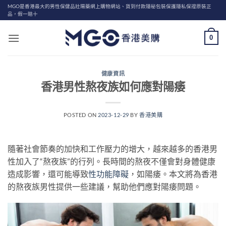
Skip
MGO是香港最大的男性保健品壯陽藥網上購物網站、貨到付款隱秘包裝保護隱私保證原裝正
品，假一賠十
to
content
0
健康資訊
香港男性熬夜族如何應對陽痿
POSTED ON
2023-12-29
BY
香港美購
隨著社會節奏的加快和工作壓力的增大，越來越多的香港男
性加入了“熬夜族”的行列。長時間的熬夜不僅會對身體健康
造成影響，還可能導致
性功能障礙
，如陽痿。本文將為香港
的熬夜族男性提供一些建議，幫助他們應對陽痿問題。