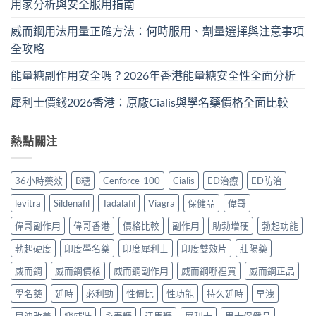
用家分析與安全服用指南
威而鋼用法用量正確方法：何時服用、劑量選擇與注意事項
全攻略
能量糖副作用安全嗎？2026年香港能量糖安全性全面分析
犀利士價錢2026香港：原廠Cialis與學名藥價格全面比較
熱點關注
36小時藥效
B糖
Cenforce-100
Cialis
ED治療
ED防治
levitra
Sildenafil
Tadalafil
Viagra
保健品
偉哥
偉哥副作用
偉哥香港
價格比較
副作用
助勃增硬
勃起功能
勃起硬度
印度學名藥
印度犀利士
印度雙效片
壯陽藥
威而鋼
威而鋼價格
威而鋼副作用
威而鋼哪裡買
威而鋼正品
學名藥
延時
必利勁
性價比
性功能
持久延時
早洩
早洩改善
樂威壯
永春糖
汗馬糖
犀利士
男士保健品