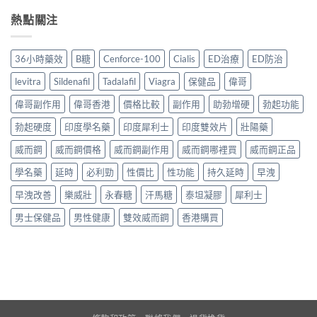
熱點關注
36小時藥效
B糖
Cenforce-100
Cialis
ED治療
ED防治
levitra
Sildenafil
Tadalafil
Viagra
保健品
偉哥
偉哥副作用
偉哥香港
價格比較
副作用
助勃增硬
勃起功能
勃起硬度
印度學名藥
印度犀利士
印度雙效片
壯陽藥
威而鋼
威而鋼價格
威而鋼副作用
威而鋼哪裡買
威而鋼正品
學名藥
延時
必利勁
性價比
性功能
持久延時
早洩
早洩改善
樂威壯
永春糖
汗馬糖
泰坦凝膠
犀利士
男士保健品
男性健康
雙效威而鋼
香港購買