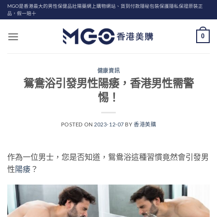
Skip
MGO是香港最大的男性保健品壯陽藥網上購物網站、貨到付款隱秘包裝保護隱私保證原裝正
品，假一賠十
to
content
0
健康資訊
鴛鴦浴引發男性陽痿，香港男性需警
惕！
POSTED ON
2023-12-07
BY
香港美購
作為一位男士，您是否知道，鴛鴦浴這種習慣竟然會引發男
性
陽痿
？