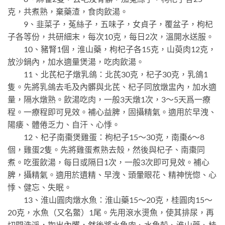
克，共煮熟，棄藥渣，食肉飲湯。
9、韭菜子，菟絲子，五味子，女貞子，覆盆子，枸杞
子各等份，共研細末，每次10克，每日2次，溫開水送服。
10、豬腎1個，淮山藥，枸杞子各15克，山萸肉12克，
放沙鍋內，加水適量煲湯，吃肉飲湯。
11、北芪杞子燉乳鴿：北芪30克，杞子30克，乳鴿1
隻。先將乳鴿去毛及內髒與北芪、杞子同放燉盅內，加水適
量，隔水燉熟。飲湯吃肉，一般3天燉1次，3～5天爲一療
程。一療程即可見效。補心益脾，固攝精氣。適用於早洩、
陽痿、體倦乏力、自汗、心悸。
12、杞子南棗煲雞蛋：枸杞子15～30克，南棗6～8
個，雞蛋2隻。先將雞蛋煮熟去殼，然後與杞子、南棗同
煮。吃蛋飲湯，每日或隔日1次，一般3次即可見效。補心
脾，攝精氣。適用於遺精、早洩、頭暈眼花、精神恍惚、心
悸、健忘、失眠。
13、淮山圓肉燉水魚：淮山藥15～20克，桂圓肉15～
20克，水魚（又名鱉）1尾。先用滾水燙魚，使其排尿，再
切開洗淨，掏出內髒，然後將水魚肉、水魚殼、淮山藥、桂