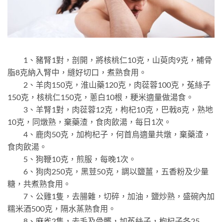
1、豬腎1對，剖開，將核桃仁10克，山萸肉9克，補骨
脂8克納入腎中，縫好切口，煮熟食用。
2、羊肉150克，淮山藥120克，肉蓯蓉100克，菟絲子
150克，核桃仁150克，蔥白10根，粳米適量做湯食。
3、羊腎1對，肉蓯蓉12克，枸杞10克，巴戟8克，熟地
10克，同燉熟，棄藥渣，食肉飲湯，每日1次。
4、鹿肉50克，加枸杞子，何首烏適量共燉，棄藥渣，
食肉飲湯。
5、狗鞭10克，煎服，每晚1次。
6、狗肉250克，黑荳50克，調以鹽薑，五香粉及少量
糖，共煮熟食用。
7、公雞1隻，去腸雜，切碎，加油，鹽炒熟，盛碗內加
糯米酒500克，隔水蒸熟食用。
8、麻雀2隻，去毛及骨髒，加菟絲子，枸杞子各25