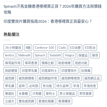
Spinach汗馬金糖香港哪裡買正貨？2026年購買方法與價錢
攻略
印度雙效片購買指南2026：香港哪裡買正貨最安心？
熱點關注
36小時藥效
B糖
Cenforce-100
Cialis
ED治療
ED防治
levitra
Sildenafil
Spinach
Tadalafil
Viagra
保健品
偉哥
偉哥副作用
偉哥香港
價格比較
助勃增硬
勃起功能
勃起硬度
印度學名藥
印度犀利士
印度雙效片
壯陽藥
威而鋼
威而鋼價格
威而鋼副作用
威而鋼哪裡買
威而鋼正品
學名藥
延時
必利勁
性功能
持久延時
早洩
早洩改善
樂威壯
永春糖
汗馬糖
犀利士
男士保健品
男性健康
立威大
雙效威而鋼
香港壯陽藥
香港購買