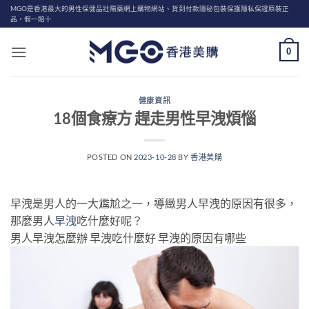
Skip
MGO是香港最大的男性保健品壯陽藥網上購物網站、貨到付款隱秘包裝保護隱私保證原裝正
品，假一賠十
to
content
0
健康資訊
18個食療方 趕走男性早洩煩惱
POSTED ON
2023-10-28
BY
香港美購
早洩是男人的一大尷尬之一，導緻男人早洩的原因有很多，
那麼男人
早洩
吃什麼好呢？
男人早洩怎麼辦 早洩吃什麼好 早洩的原因有哪些