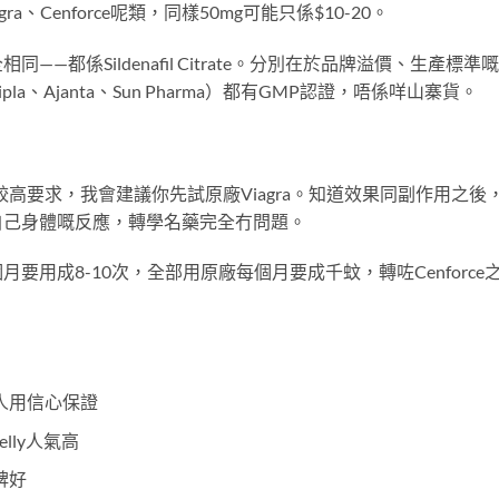
ra、Cenforce呢類，同樣50mg可能只係$10-20。
都係Sildenafil Citrate。分別在於品牌溢價、生產標準
、Ajanta、Sun Pharma）都有GMP認證，唔係咩山寨貨。
高要求，我會建議你先試原廠Viagra。知道效果同副作用之後
自己身體嘅反應，轉學名藥完全冇問題。
用成8-10次，全部用原廠每個月要成千蚊，轉咗Cenforce
多人用信心保證
Jelly人氣高
口碑好