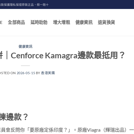
包裝保護隱私保證原裝正品，假一賠十
E
全部商品
延時助勃
增大增粗
健康資訊
退貨換貨
健康資訊
Cenforce Kamagra邊款最抵用？
OSTED ON
2026-05-15
BY
香港美購
你揀邊款？
會反問你「要原廠定係印度？」。原廠Viagra（輝瑞出品）