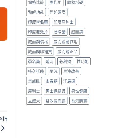
價格比較
副作用
助勃增硬
勃起功能
勃起硬度
印度學名藥
印度犀利士
印度雙效片
壯陽藥
威而鋼
威而鋼價格
威而鋼副作用
威而鋼哪裡買
威而鋼正品
學名藥
延時
必利勁
性功能
持久延時
早洩
早洩改善
樂威壯
永春糖
汗馬糖
犀利士
男士保健品
男性健康
立威大
雙效威而鋼
香港購買
全指