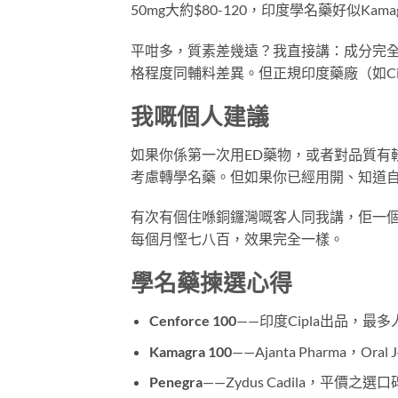
50mg大約$80-120，印度學名藥好似Kamag
平咁多，質素差幾遠？我直接講：成分完全相同——
格程度同輔料差異。但正規印度藥廠（如Cipla
我嘅個人建議
如果你係第一次用ED藥物，或者對品質有較
考慮轉學名藥。但如果你已經用開、知道
有次有個住喺銅鑼灣嘅客人同我講，佢一個月要
每個月慳七八百，效果完全一樣。
學名藥揀選心得
Cenforce 100
——印度Cipla出品，最
Kamagra 100
——Ajanta Pharma，Oral 
Penegra
——Zydus Cadila，平價之選