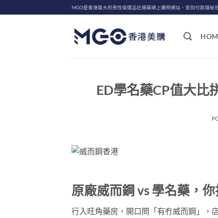
Skip
MGO是香港最大的男性保健品壯陽藥網上購物網站、貨到付款隱秘
to
content
HOM
ED學名藥CP值大比拼｜
P
原廠威而鋼 vs 學名藥，
行入旺角藥房，開口問「有冇威而鋼」，店員