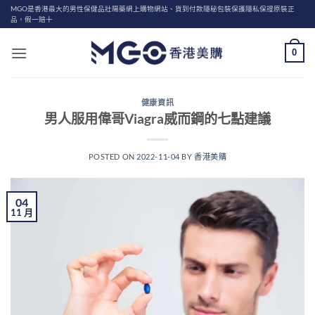
Skip
MGO是香港最大的男性保健品壯陽藥網上購物網站、貨到付款隱秘包裝保護隱私保證原裝正
品，假一賠十
to
content
0
健康資訊
男人服用偉哥Viagra威而鋼的七點建議
POSTED ON
2022-11-04
BY
香港美購
04
11 月