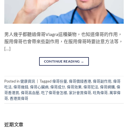
男人幾乎都聽過偉哥Viagra這種藥物，也知道偉哥的作用，
服用偉哥也會帶來些副作用，在服用偉哥時要註意方法等，
[…]
CONTINUE READING
→
Posted in
健康資訊
|
Tagged
偉哥份量
,
偉哥價錢香港
,
偉哥副作用
,
偉哥
吃法
,
偉哥幾錢
,
偉哥心臟病
,
偉哥成分
,
偉哥效果
,
偉哥犯法
,
偉哥網購
,
偉
哥香港買
,
偉哥高血壓
,
吃了偉哥會怎樣
,
家計會買偉哥
,
旺角偉哥
,
萬寧偉
哥
,
香港買偉哥
近期文章