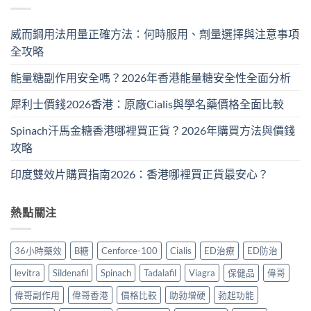
威而鋼用法用量正確方法：何時服用、劑量選擇與注意事項
全攻略
能量糖副作用安全嗎？2026年香港能量糖安全性全面分析
犀利士價錢2026香港：原廠Cialis與學名藥價格全面比較
Spinach汗馬金糖香港哪裡買正貨？2026年購買方法與價錢
攻略
印度雙效片購買指南2026：香港哪裡買正貨最安心？
熱點關注
36小時藥效
B糖
Cenforce-100
Cialis
ED治療
ED防治
levitra
Sildenafil
Spinach
Tadalafil
Viagra
保健品
偉哥
偉哥副作用
偉哥香港
價格比較
助勃增硬
勃起功能