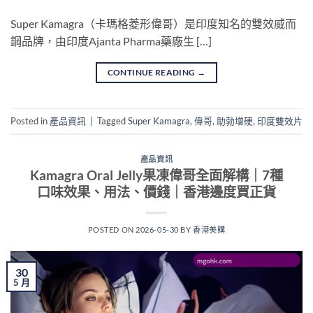
Super Kamagra（卡瑪格菱形偉哥）是印度知名的雙效威而
鋼品牌，由印度Ajanta Pharma藥廠生 […]
CONTINUE READING
→
Posted in
產品資訊
|
Tagged
Super Kamagra
,
偉哥
,
助勃增硬
,
印度雙效片
產品資訊
Kamagra Oral Jelly果凍偉哥全面解構｜7種
口味效果、用法、價錢｜香港邊度買正貨
POSTED ON
2026-05-30
BY
香港美購
30
5 月