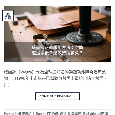
05
7 月
威而鋼（Viagra）作為全球最知名的勃起功能障礙治療藥
物，自1998年上市以來已幫助無數男士重拾自信。然而，
[…]
CONTINUE READING
→
Posted in
健康資訊
|
Tagged
ED治療
,
偉哥
,
助勃增硬
,
勃起功能
,
威而鋼
,