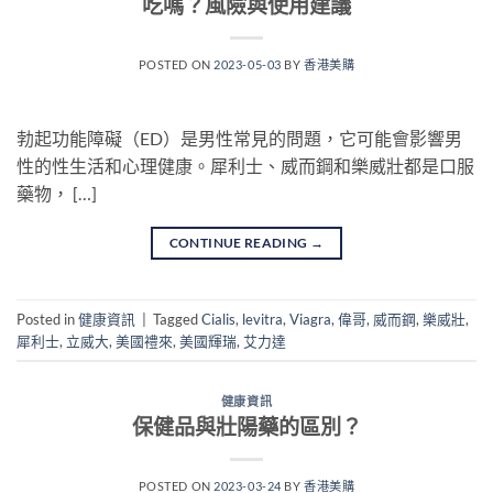
吃嗎？風險與使用建議
POSTED ON
2023-05-03
BY
香港美購
勃起功能障礙（ED）是男性常見的問題，它可能會影響男
性的性生活和心理健康。犀利士、威而鋼和樂威壯都是口服
藥物， […]
CONTINUE READING
→
Posted in
健康資訊
|
Tagged
Cialis
,
levitra
,
Viagra
,
偉哥
,
威而鋼
,
樂威壯
,
犀利士
,
立威大
,
美國禮來
,
美國輝瑞
,
艾力達
健康資訊
保健品與壯陽藥的區別？
POSTED ON
2023-03-24
BY
香港美購