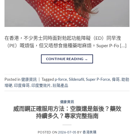
在香港，不少男士同時面對勃起功能障礙（ED）同早洩
（PE）嘅煩惱，但又唔想食幾種藥咁麻煩。Super P-Fo […]
CONTINUE READING
→
Posted in
健康資訊
|
Tagged
p-force
,
Sildenafil
,
Super P-Force
,
偉哥
,
助勃
增硬
,
印度偉哥
,
印度雙效片
,
壯陽產品
健康資訊
威而鋼正確服用方法：空腹還是飯後？藥效
持續多久？專家完整指南
POSTED ON
2026-07-05
BY
香港美購