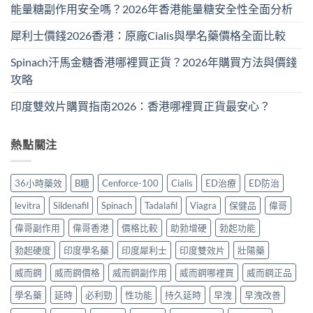
能量糖副作用安全嗎？2026年香港能量糖安全性全面分析
犀利士價錢2026香港：原廠Cialis與學名藥價格全面比較
Spinach汗馬金糖香港哪裡買正貨？2026年購買方法與價錢
攻略
印度雙效片購買指南2026：香港哪裡買正貨最安心？
熱點關注
36小時藥效
B糖
Cenforce-100
Cialis
ED治療
ED防治
levitra
Sildenafil
Spinach
Tadalafil
Viagra
保健品
偉哥
偉哥副作用
偉哥香港
價格比較
助勃增硬
勃起功能
勃起硬度
印度學名藥
印度犀利士
印度雙效片
壯陽藥
威而鋼
威而鋼價格
威而鋼副作用
威而鋼哪裡買
威而鋼正品
學名藥
延時
必利勁
性功能
持久延時
早洩
早洩改善