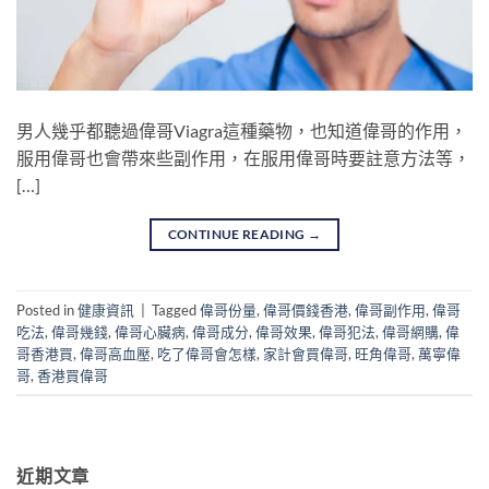
男人幾乎都聽過偉哥Viagra這種藥物，也知道偉哥的作用，
服用偉哥也會帶來些副作用，在服用偉哥時要註意方法等，
[…]
CONTINUE READING
→
Posted in
健康資訊
|
Tagged
偉哥份量
,
偉哥價錢香港
,
偉哥副作用
,
偉哥
吃法
,
偉哥幾錢
,
偉哥心臟病
,
偉哥成分
,
偉哥效果
,
偉哥犯法
,
偉哥網購
,
偉
哥香港買
,
偉哥高血壓
,
吃了偉哥會怎樣
,
家計會買偉哥
,
旺角偉哥
,
萬寧偉
哥
,
香港買偉哥
近期文章