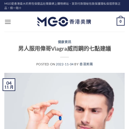
Skip
MGO是香港最大的男性保健品壯陽藥網上購物網站、貨到付款隱秘包裝保護隱私保證原裝正
品，假一賠十
to
content
0
健康資訊
男人服用偉哥Viagra威而鋼的七點建議
POSTED ON
2022-11-04
BY
香港美購
04
11 月