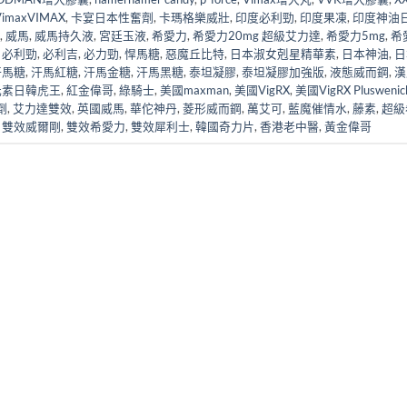
maxVIMAX
,
卡宴日本性奮劑
,
卡瑪格樂威壯
,
印度必利勁
,
印度果凍
,
印度神油
,
威馬
,
威馬持久液
,
宮廷玉液
,
希愛力
,
希愛力20mg 超級艾力達
,
希愛力5mg
,
希
,
必利勁
,
必利吉
,
必力勁
,
悍馬糖
,
惡魔丘比特
,
日本淑女剋星精華素
,
日本神油
,
日
汗馬糖
,
汗馬紅糖
,
汗馬金糖
,
汗馬黑糖
,
泰坦凝膠
,
泰坦凝膠加強版
,
液態威而鋼
,
漢
元素日韓虎王
,
紅金偉哥
,
綠騎士
,
美國maxman
,
美國VigRX
,
美國VigRX Pluswenic
劑
,
艾力達雙效
,
英國威馬
,
華佗神丹
,
菱形威而鋼
,
萬艾可
,
藍魔催情水
,
藤素
,
超級
,
雙效威爾剛
,
雙效希愛力
,
雙效犀利士
,
韓國奇力片
,
香港老中醫
,
黃金偉哥