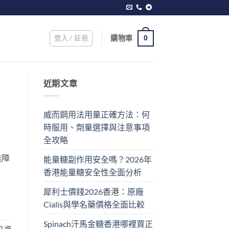
登入 / 註冊
購物車
0
近期文章
威而鋼用法用量正確方法：何
時服用、劑量選擇與注意事項
全攻略
能障
能量糖副作用安全嗎？2026年
香港能量糖安全性全面分析
犀利士價錢2026香港：原廠
Cialis與學名藥價格全面比較
Spinach汗馬金糖香港哪裡買正
XL增