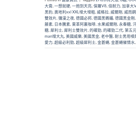
大膏
,
一想就硬
,
一炮到天亮
,
保羅V8
,
倍耐力
,
加拿大Vi
黑豹
,
奧地利xxl XXL增大增粗
,
威格拉
,
威爾剛
,
威而鋼
雙效片
,
彌漫之夜
,
德國必邦
,
德國黑螞蟻
,
德國黑金剛
藤素
,
日本騰素
,
東革阿裏咖啡
,
水果威爾剛
,
永春糖
,
糖
,
犀利士
,
犀利士雙效片
,
的確勁
,
的確勁二代
,
第五
man增大丸
,
美國威樂
,
美國黑金
,
老中醫
,
耐士男用噴
愛力
,
超級必利勁
,
超級犀利士
,
金蒼蠅
,
金蒼蠅催情水