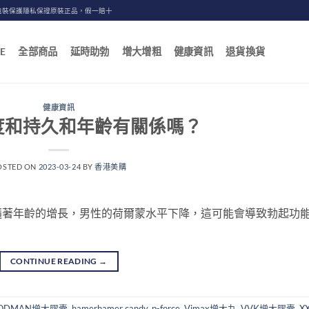
包裝保護隱私保證原裝正品，假一賠十
E
全部商品
延時助勃
增大增粗
健康資訊
退貨換貨
健康資訊
度和持久和年齡有關係嗎？
OSTED ON
2023-03-24
BY
香港美購
隨著年齡的增長，男性的荷爾蒙水平下降，這可能會導致勃起功
CONTINUE READING
→
ODMAN增大膠囊
,
hamerhamer candy
,
p-force
,
Vimax增大丸
,
VVK增大膠囊
,
X