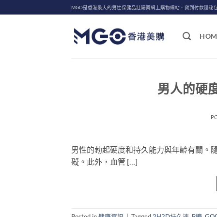
Skip
MGO是香港最大的男性保健品壯陽藥網上購物網站、貨到付款隱秘
to
content
HOM
男人的硬
P
男性的勃起硬度和持久能力與年齡有關。
礙。此外，血管 […]
Posted in
健康資訊
|
Tagged
2H2D持久液
,
B糖
,
GO