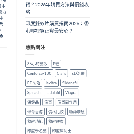
貨？2026年購買方法與價錢攻
日本
略
愛力
本
印度雙效片購買指南2026：香
馬
k
港哪裡買正貨最安心？
希
熱點關注
36小時藥效
B糖
Cenforce-100
Cialis
ED治療
ED防治
levitra
Sildenafil
Spinach
Tadalafil
Viagra
保健品
偉哥
偉哥副作用
偉哥香港
價格比較
助勃增硬
勃起功能
勃起硬度
印度學名藥
印度犀利士