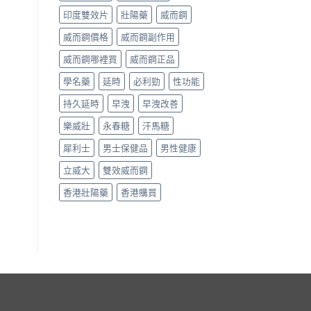
印度雙效片
壯陽藥
威而鋼
威而鋼價格
威而鋼副作用
威而鋼哪裡買
威而鋼正品
學名藥
延時
必利勁
性功能
持久延時
早洩
早洩改善
樂威壯
永春糖
汗馬糖
犀利士
男士保健品
男性健康
立威大
雙效威而鋼
香港壯陽藥
香港購買