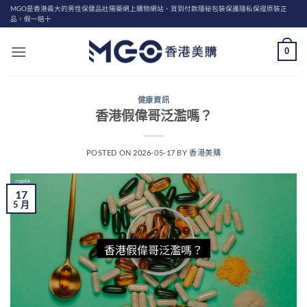
Skip
MGO是香港最大的男性保健品壯陽藥網上購物網站、貨到付款隱秘包裝保護隱私保證原裝正
品，假一賠十
to
content
0
健康資訊
香港假偉哥泛濫嗎？
POSTED ON
2026-05-17
BY
香港美購
17
5 月