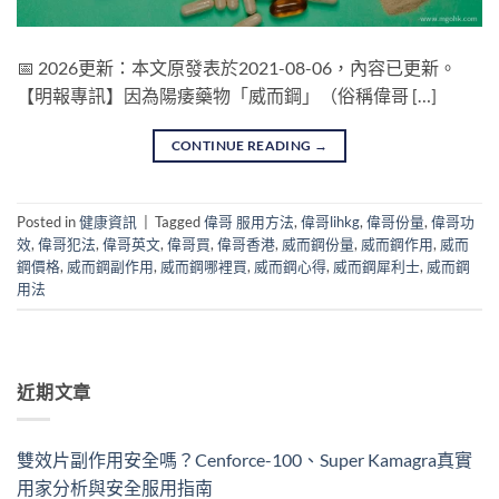
📅 2026更新：本文原發表於2021-08-06，內容已更新。
【明報專訊】因為陽痿藥物「威而鋼」（俗稱偉哥 […]
CONTINUE READING
→
Posted in
健康資訊
|
Tagged
偉哥 服用方法
,
偉哥lihkg
,
偉哥份量
,
偉哥功
效
,
偉哥犯法
,
偉哥英文
,
偉哥買
,
偉哥香港
,
威而鋼份量
,
威而鋼作用
,
威而
鋼價格
,
威而鋼副作用
,
威而鋼哪裡買
,
威而鋼心得
,
威而鋼犀利士
,
威而鋼
用法
近期文章
雙效片副作用安全嗎？Cenforce-100、Super Kamagra真實
用家分析與安全服用指南