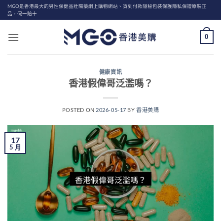
Skip
MGO是香港最大的男性保健品壯陽藥網上購物網站、貨到付款隱秘包裝保護隱私保證原裝正
品，假一賠十
to
content
0
健康資訊
香港假偉哥泛濫嗎？
POSTED ON
2026-05-17
BY
香港美購
17
5 月