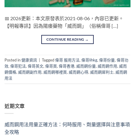
📅 2026更新：本文原發表於2021-08-06，內容已更新。
【明報專訊】因為陽痿藥物「威而鋼」（俗稱偉哥 […]
CONTINUE READING
→
Posted in
健康資訊
|
Tagged
偉哥 服用方法
,
偉哥lihkg
,
偉哥份量
,
偉哥功
效
,
偉哥犯法
,
偉哥英文
,
偉哥買
,
偉哥香港
,
威而鋼份量
,
威而鋼作用
,
威而
鋼價格
,
威而鋼副作用
,
威而鋼哪裡買
,
威而鋼心得
,
威而鋼犀利士
,
威而鋼
用法
近期文章
威而鋼用法用量正確方法：何時服用、劑量選擇與注意事項
全攻略