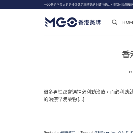
Skip
MGO是香港最大的男性保健品壯陽藥網上購物網站、貨到付款隱秘
to
content
HOM
香
P
很多男性都會選擇必利勁治療，而必利勁
的治療早洩藥物 […]
Posted in
健康資訊
|
Tagged
必利勁 priligy
,
必利勁 