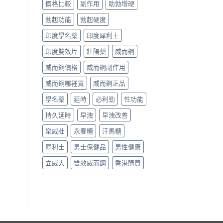
價格比較
副作用
助勃增硬
勃起功能
勃起硬度
印度學名藥
印度犀利士
印度雙效片
壯陽藥
威而鋼
威而鋼價格
威而鋼副作用
威而鋼哪裡買
威而鋼正品
學名藥
延時
必利勁
性功能
持久延時
早洩
早洩改善
樂威壯
永春糖
汗馬糖
犀利士
男士保健品
男性健康
立威大
雙效威而鋼
香港購買