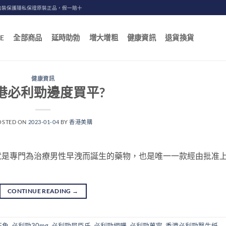
包裝保護隱私保證原裝正品，假一賠十
E
全部商品
延時助勃
增大增粗
健康資訊
退貨換貨
健康資訊
港必利勁邊度買平?
OSTED ON
2023-01-04
BY
香港美購
就是專門為治療男性早洩而誕生的藥物，也是唯一一款經由批准
CONTINUE READING
→
旺角
,
必利勁30mg
,
必利勁屈臣氏
,
必利勁網購
,
必利勁萬寧
,
香港必利勁醫生紙