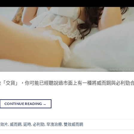
快「交貨」，你可能已經聽說過市面上有一種將威而鋼與必利勁
CONTINUE READING
→
雙效片
,
威而鋼
,
延時
,
必利勁
,
早洩治療
,
雙效威而鋼