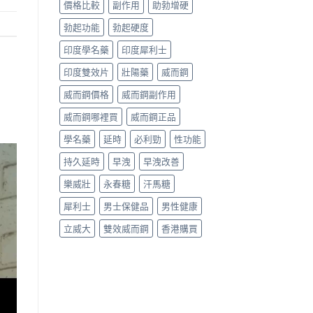
價格比較
副作用
助勃增硬
勃起功能
勃起硬度
印度學名藥
印度犀利士
印度雙效片
壯陽藥
威而鋼
威而鋼價格
威而鋼副作用
威而鋼哪裡買
威而鋼正品
學名藥
延時
必利勁
性功能
持久延時
早洩
早洩改善
樂威壯
永春糖
汗馬糖
犀利士
男士保健品
男性健康
立威大
雙效威而鋼
香港購買