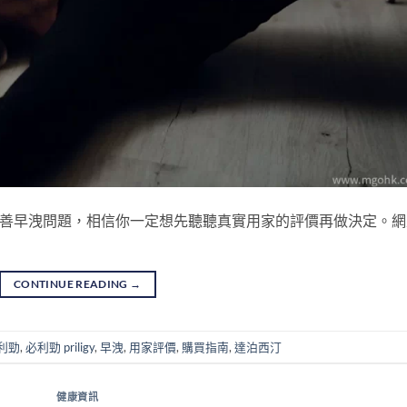
）來改善早洩問題，相信你一定想先聽聽真實用家的評價再做決定。
CONTINUE READING
→
利勁
,
必利勁 priligy
,
早洩
,
用家評價
,
購買指南
,
達泊西汀
健康資訊