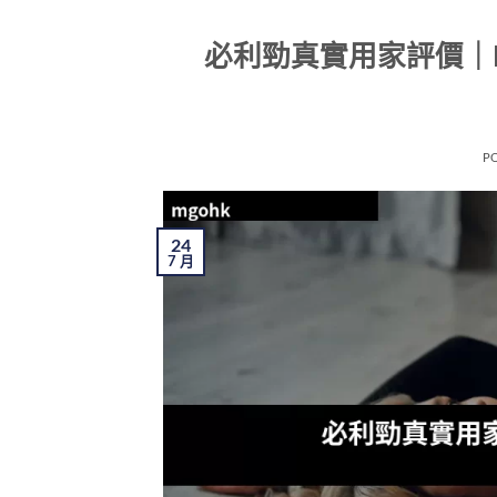
必利勁真實用家評價｜P
P
24
7 月