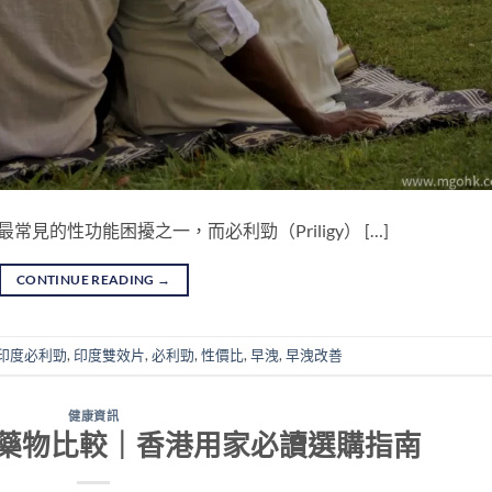
港男士最常見的性功能困擾之一，而必利勁（Priligy） […]
CONTINUE READING
→
印度必利勁
,
印度雙效片
,
必利勁
,
性價比
,
早洩
,
早洩改善
健康資訊
藥物比較｜香港用家必讀選購指南