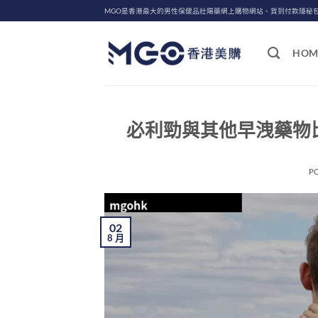
Skip
MGO是香港最大的男性保健品壯陽藥網上購物網站、貨到付款隱秘
to
content
HOM
必利勁與其他早洩藥物比
P
02
8 月