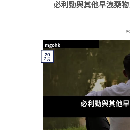
必利勁與其他早洩藥物比
P
20
7 月