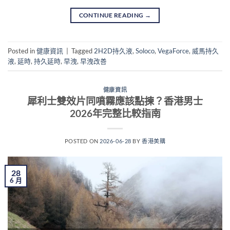
CONTINUE READING
→
Posted in
健康資訊
|
Tagged
2H2D持久液
,
Soloco
,
VegaForce
,
威馬持久
液
,
延時
,
持久延時
,
早洩
,
早洩改善
健康資訊
犀利士雙效片同噴霧應該點揀？香港男士
2026年完整比較指南
POSTED ON
2026-06-28
BY
香港美購
28
6 月