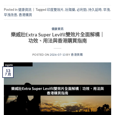
Posted in
健康資訊
|
Tagged
印度雙效片
,
壯陽藥
,
必利勁
,
持久延時
,
早洩
,
早洩改善
,
香港購買
健康資訊
樂威壯Extra Super Levifil雙效片全面解構｜
功效、用法與香港購買指南
POSTED ON
2026-07-13
BY
香港美購
13
7 月