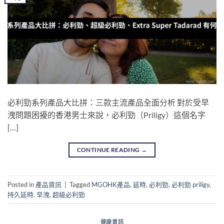
必利勁系列產品大比拼：三款主流產品全面分析 對於受早
洩問題困擾的香港男士來說，必利勁（Priligy）這個名字
[…]
CONTINUE READING
→
Posted in
產品資訊
|
Tagged
MGOHK產品
,
延時
,
必利勁
,
必利勁 priligy
,
持久延時
,
早洩
,
超級必利勁
健康資訊