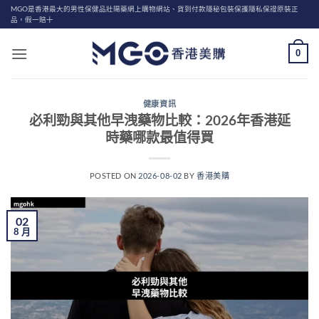
Skip
MGO是香港最大的男性保健品壯陽藥網上購物網站、貨到付款隱秘包裝保護隱私保證原裝正
品，假一賠十
to
content
0
健康資訊
必利勁與其他早洩藥物比較：2026年香港延
時藥哪款最值得買
POSTED ON
2026-08-02
BY
香港美購
02
8 月