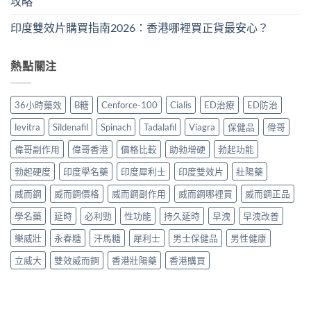
攻略
印度雙效片購買指南2026：香港哪裡買正貨最安心？
熱點關注
36小時藥效
B糖
Cenforce-100
Cialis
ED治療
ED防治
levitra
Sildenafil
Spinach
Tadalafil
Viagra
保健品
偉哥
偉哥副作用
偉哥香港
價格比較
助勃增硬
勃起功能
勃起硬度
印度學名藥
印度犀利士
印度雙效片
壯陽藥
威而鋼
威而鋼價格
威而鋼副作用
威而鋼哪裡買
威而鋼正品
學名藥
延時
必利勁
性功能
持久延時
早洩
早洩改善
樂威壯
永春糖
汗馬糖
犀利士
男士保健品
男性健康
立威大
雙效威而鋼
香港壯陽藥
香港購買