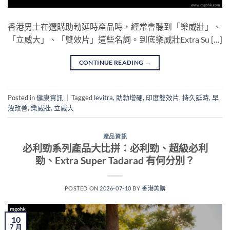
香港男士在選購助勃延時產品時，經常會聽到「樂威壯」、
「立威大」、「雙效片」這些名詞。到底樂威壯Extra Su […]
CONTINUE READING
→
Posted in
健康資訊
|
Tagged
levitra
,
助勃增硬
,
印度雙效片
,
持久延時
,
早
洩改善
,
樂威壯
,
立威大
產品資訊
必利勁系列產品大比拼：必利勁、超級必利
勁、Extra Super Tadarad 有何分別？
POSTED ON
2026-07-10
BY
香港美購
10
7 月