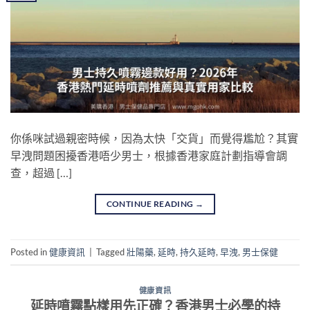
你係咪試過親密時候，因為太快「交貨」而覺得尷尬？其實
早洩問題困擾香港唔少男士，根據香港家庭計劃指導會調
查，超過 […]
CONTINUE READING
→
Posted in
健康資訊
|
Tagged
壯陽藥
,
延時
,
持久延時
,
早洩
,
男士保健
健康資訊
延時噴霧點樣用先正確？香港男士必學的持