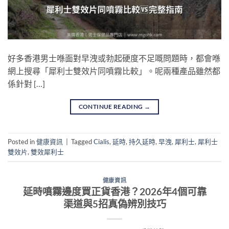
好多香港男士喺面對早洩或勃起硬度不足嘅問題時，都會喺
網上搜尋「犀利士雙效片同噴霧比較」。呢兩種產品雖然都
係針對 […]
CONTINUE READING
→
Posted in
健康資訊
|
Tagged
Cialis
,
延時
,
持久延時
,
早洩
,
犀利士
,
犀利士
雙效片
,
雙效犀利士
健康資訊
延時噴霧邊度買正貨香港？2026年4個可靠
渠道與5招真偽辨別技巧