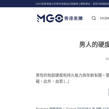
Skip
MGO是香港最大的男性保健品壯陽藥網上購物網站、貨到付款隱秘
to
content
HOM
男人的硬
P
男性的勃起硬度和持久能力與年齡有關。
礙。此外，血管 […]
Posted in
健康資訊
|
Tagged
2H2D持久液
,
B糖
,
GO