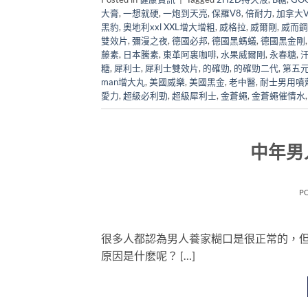
大膏
,
一想就硬
,
一炮到天亮
,
保羅V8
,
倍耐力
,
加拿大Vi
黑豹
,
奧地利xxl XXL增大增粗
,
威格拉
,
威爾剛
,
威而鋼
雙效片
,
彌漫之夜
,
德國必邦
,
德國黑螞蟻
,
德國黑金剛
藤素
,
日本騰素
,
東革阿裏咖啡
,
水果威爾剛
,
永春糖
,
糖
,
犀利士
,
犀利士雙效片
,
的確勁
,
的確勁二代
,
第五
man增大丸
,
美國威樂
,
美國黑金
,
老中醫
,
耐士男用噴
愛力
,
超級必利勁
,
超級犀利士
,
金蒼蠅
,
金蒼蠅催情水
中年男
P
很多人都認為男人養家糊口是很正常的，
原因是什麽呢？ […]