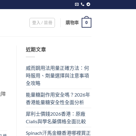
登入 / 註冊
購物車
0
近期文章
威而鋼用法用量正確方法：何
時服用、劑量選擇與注意事項
全攻略
能障
能量糖副作用安全嗎？2026年
香港能量糖安全性全面分析
犀利士價錢2026香港：原廠
Cialis與學名藥價格全面比較
Spinach汗馬金糖香港哪裡買正
XL增