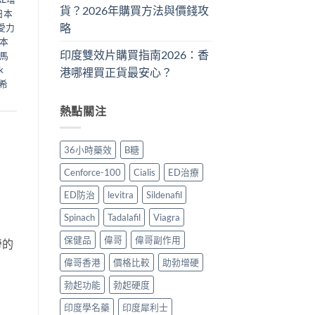
貨？2026年購買方法與價錢攻
日本
略
愛力
本
印度雙效片購買指南2026：香
馬
k
港哪裡買正貨最安心？
希
熱點關注
36小時藥效
B糖
Cenforce-100
Cialis
ED治療
ED防治
levitra
Sildenafil
Spinach
Tadalafil
Viagra
保健品
偉哥
偉哥副作用
勞的
偉哥香港
價格比較
助勃增硬
勃起功能
勃起硬度
印度學名藥
印度犀利士