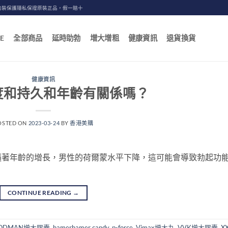
包裝保護隱私保證原裝正品，假一賠十
E
全部商品
延時助勃
增大增粗
健康資訊
退貨換貨
健康資訊
度和持久和年齡有關係嗎？
OSTED ON
2023-03-24
BY
香港美購
隨著年齡的增長，男性的荷爾蒙水平下降，這可能會導致勃起功
CONTINUE READING
→
ODMAN增大膠囊
,
hamerhamer candy
,
p-force
,
Vimax增大丸
,
VVK增大膠囊
,
X