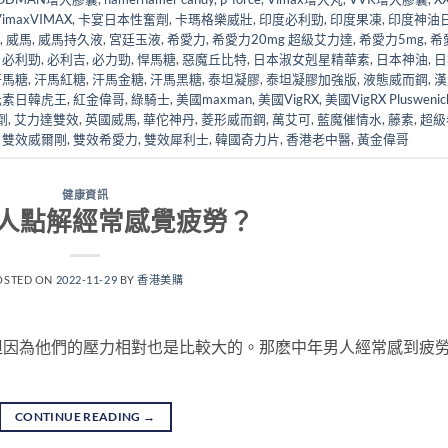
maxVIMAX
,
卡宴日本性奮劑
,
卡瑪格樂威壯
,
印度必利勁
,
印度果凍
,
印度神油
,
威馬
,
威馬持久液
,
宮廷玉液
,
希愛力
,
希愛力20mg 超級艾力達
,
希愛力5mg
,
希
,
必利勁
,
必利吉
,
必力勁
,
悍馬糖
,
惡魔丘比特
,
日本淑女剋星精華素
,
日本神油
,
日
汗馬糖
,
汗馬紅糖
,
汗馬金糖
,
汗馬黑糖
,
泰坦凝膠
,
泰坦凝膠加強版
,
液態威而鋼
,
漢
元素日韓虎王
,
紅金偉哥
,
綠騎士
,
美國maxman
,
美國VigRX
,
美國VigRX Pluswenic
劑
,
艾力達雙效
,
英國威馬
,
華佗神丹
,
菱形威而鋼
,
萬艾可
,
藍魔催情水
,
藤素
,
超級
,
雙效威爾剛
,
雙效希愛力
,
雙效犀利士
,
韓國奇力片
,
香港老中醫
,
黃金偉哥
健康資訊
人點解經常感覺疲勞？
OSTED ON
2022-11-29
BY
香港美購
但因為他們的壓力相對也是比較大的。那麽中年男人經常感到疲
CONTINUE READING
→