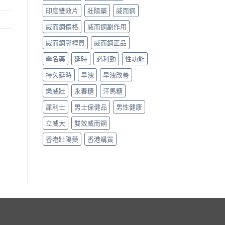
印度雙效片
壯陽藥
威而鋼
威而鋼價格
威而鋼副作用
威而鋼哪裡買
威而鋼正品
學名藥
延時
必利勁
性功能
持久延時
早洩
早洩改善
樂威壯
永春糖
汗馬糖
犀利士
男士保健品
男性健康
立威大
雙效威而鋼
香港壯陽藥
香港購買