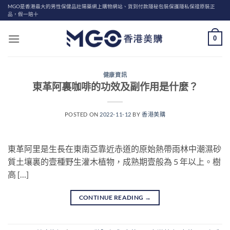
Skip
MGO是香港最大的男性保健品壯陽藥網上購物網站、貨到付款隱秘包裝保護隱私保證原裝正
品，假一賠十
to
content
0
健康資訊
東革阿裏咖啡的功效及副作用是什麼？
POSTED ON
2022-11-12
BY
香港美購
東革阿里是生長在東南亞靠近赤道的原始熱帶雨林中潮濕砂
質土壤裏的壹種野生灌木植物，成熟期壹般為 5 年以上。樹
高 […]
CONTINUE READING
→