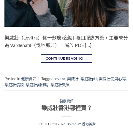
樂威壯（Levitra）係一款廣泛應用嘅口服處方藥，主要成分
為 Vardenafil（伐地那非），屬於 PDE […]
CONTINUE READING
→
Posted in
健康資訊
|
Tagged
levitra
,
樂威壯
,
樂威壯ptt
,
樂威壯使用心得
,
樂威壯價錢
,
樂威壯副作用
,
樂威壯效果
健康資訊
樂威壯香港哪裡買？
POSTED ON
2026-05-17
BY
香港美購