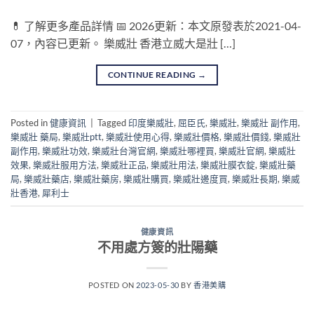
💊 了解更多產品詳情 📅 2026更新：本文原發表於2021-04-
07，內容已更新。 樂威壯 香港立威大是壯 […]
CONTINUE READING
→
Posted in
健康資訊
|
Tagged
印度樂威壯
,
屈臣氏
,
樂威壯
,
樂威壯 副作用
,
樂威壯 藥局
,
樂威壯ptt
,
樂威壯使用心得
,
樂威壯價格
,
樂威壯價錢
,
樂威壯
副作用
,
樂威壯功效
,
樂威壯台灣官網
,
樂威壯哪裡買
,
樂威壯官網
,
樂威壯
效果
,
樂威壯服用方法
,
樂威壯正品
,
樂威壯用法
,
樂威壯膜衣錠
,
樂威壯藥
局
,
樂威壯藥店
,
樂威壯藥房
,
樂威壯購買
,
樂威壯邊度買
,
樂威壯長期
,
樂威
壯香港
,
犀利士
健康資訊
不用處方簽的壯陽藥
POSTED ON
2023-05-30
BY
香港美購