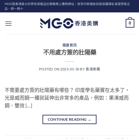
Skip
MGO是香港最大的男性保健品壯陽藥網上購物網站、貨到付款隱秘包裝保護隱私保證原裝正
品，假一賠十
to
content
0
健康資訊
不用處方簽的壯陽藥
POSTED ON
2023-05-30
BY
香港美購
不需要處方簽的壯陽藥有哪些？ 印度學名藥實在太多了，
光是威而鋼一種就延伸出非常多的產品，例如：果凍威而
鋼、雙效 […]
CONTINUE READING
→