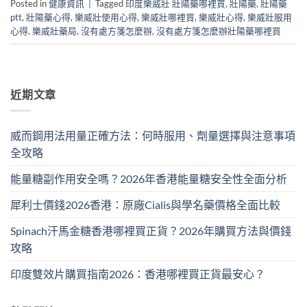
Posted in
健康資訊
|
Tagged
印度樂威壯 壯陽藥哪裡買
,
壯陽藥
,
壯陽藥
ptt
,
壯陽藥心得
,
樂威壯使用心得
,
樂威壯哪裡買
,
樂威壯心得
,
樂威壯服用
心得
,
樂威壯藥局
,
沒有處方箋怎麼辦
,
沒有處方箋怎麼辦壯陽藥哪裡買
近期文章
威而鋼用法用量正確方法：何時服用、劑量選擇與注意事項
全攻略
能量糖副作用安全嗎？2026年香港能量糖安全性全面分析
犀利士價錢2026香港：原廠Cialis與學名藥價格全面比較
Spinach汗馬金糖香港哪裡買正貨？2026年購買方法與價錢
攻略
印度雙效片購買指南2026：香港哪裡買正貨最安心？