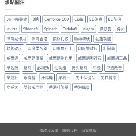
熱點關注
36小時藥效
B糖
Cenforce-100
Cialis
ED治療
ED防治
levitra
Sildenafil
Spinach
Tadalafil
Viagra
保健品
偉哥
偉哥副作用
偉哥香港
價格比較
助勃增硬
勃起功能
勃起硬度
印度學名藥
印度犀利士
印度雙效片
壯陽藥
威而鋼
威而鋼價格
威而鋼副作用
威而鋼哪裡買
威而鋼正品
學名藥
延時
必利勁
性功能
持久延時
早洩
早洩改善
樂威壯
永春糖
汗馬糖
犀利士
男士保健品
男性健康
立威大
雙效威而鋼
香港壯陽藥
香港購買
條款和政策
聯絡我們
退貨換貨