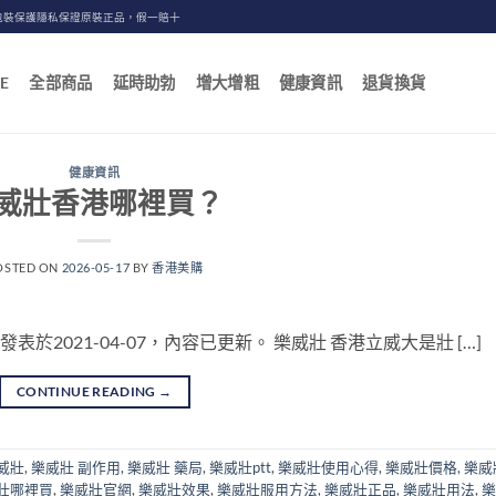
包裝保護隱私保證原裝正品，假一賠十
E
全部商品
延時助勃
增大增粗
健康資訊
退貨換貨
健康資訊
威壯香港哪裡買？
OSTED ON
2026-05-17
BY
香港美購
原發表於2021-04-07，內容已更新。 樂威壯 香港立威大是壯 […]
CONTINUE READING
→
威壯
,
樂威壯 副作用
,
樂威壯 藥局
,
樂威壯ptt
,
樂威壯使用心得
,
樂威壯價格
,
樂威
壯哪裡買
,
樂威壯官網
,
樂威壯效果
,
樂威壯服用方法
,
樂威壯正品
,
樂威壯用法
,
樂