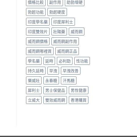
價格比較
副作用
助勃增硬
勃起功能
勃起硬度
印度學名藥
印度犀利士
印度雙效片
壯陽藥
威而鋼
威而鋼價格
威而鋼副作用
威而鋼哪裡買
威而鋼正品
學名藥
延時
必利勁
性功能
持久延時
早洩
早洩改善
樂威壯
永春糖
汗馬糖
犀利士
男士保健品
男性健康
立威大
雙效威而鋼
香港購買