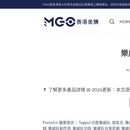
Skip
MGO是香港最大的男性保健品壯陽藥網上購物網站、貨到付款隱秘
to
content
HOM
樂
P
💊 了解更多產品詳情 📅 2026更新：本文
Posted in
健康資訊
|
Tagged
印度樂威壯
,
屈臣氏
,
樂
錢
,
樂威壯副作用
,
樂威壯功效
,
樂威壯台灣官網
,
樂威