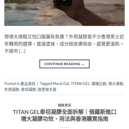
想增大增粗又怕口服藥有負擔？外用凝膠是不少香港男士近
年轉用的選擇，直接塗抹、成分經皮膚吸收，感覺更溫和。
不過市 […]
CONTINUE READING
→
Posted in
產品資訊
|
Tagged
Maral Gel
,
TITAN GEL
,
價格比較
,
增大增粗
,
外用凝膠
,
泰坦凝膠
,
陰莖增大膏
健康資訊
TITAN GEL泰坦凝膠全面拆解｜俄羅斯進口
增大凝膠功效、用法與香港購買指南