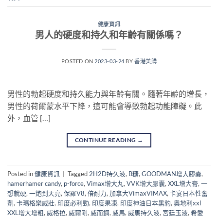
健康資訊
男人的硬度和持久和年齡有關係嗎？
POSTED ON
2023-03-24
BY
香港美購
男性的勃起硬度和持久能力與年齡有關。隨著年齡的增長，
男性的荷爾蒙水平下降，這可能會導致勃起功能障礙。此
外，血管 […]
CONTINUE READING
→
Posted in
健康資訊
|
Tagged
2H2D持久液
,
B糖
,
GOODMAN增大膠囊
,
hamerhamer candy
,
p-force
,
Vimax增大丸
,
VVK增大膠囊
,
XXL增大膏
,
一
想就硬
,
一炮到天亮
,
保羅V8
,
倍耐力
,
加拿大VimaxVIMAX
,
卡宴日本性奮
劑
,
卡瑪格樂威壯
,
印度必利勁
,
印度果凍
,
印度神油日本黑豹
,
奧地利xxl
XXL增大增粗
,
威格拉
,
威爾剛
,
威而鋼
,
威馬
,
威馬持久液
,
宮廷玉液
,
希愛