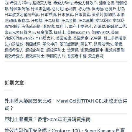
力
,
希愛力20mg 超級艾力達
,
希愛力5mg
,
希愛力雙效片
,
彌漫之夜
,
德國必
邦
,
德國黑螞蟻
,
德國黑金剛
,
必利勁
,
必利吉
,
必力勁
,
悍馬糖
,
惡魔丘比特
,
日本淑女剋星精華素
,
日本神油
,
日本藤素
,
日本騰素
,
東革阿裏咖啡
,
水果
威爾剛
,
永春糖
,
汗馬糖
,
汗馬紅糖
,
汗馬金糖
,
汗馬黑糖
,
泰坦凝膠
,
泰坦凝
膠加強版
,
液態威而鋼
,
漢馬糖
,
犀利士
,
犀利士雙效片
,
的確勁
,
的確勁二代
,
第五元素日韓虎王
,
紅金偉哥
,
綠騎士
,
美國maxman
,
美國VigRX
,
美國
VigRX Pluswenick man增大丸
,
美國威樂
,
美國黑金
,
老中醫
,
耐士男用噴劑
,
艾力達雙效
,
英國威馬
,
華佗神丹
,
菱形威而鋼
,
萬艾可
,
藍魔催情水
,
藤素
,
超級希愛力
,
超級必利勁
,
超級犀利士
,
金蒼蠅
,
金蒼蠅催情水
,
雙效威爾剛
,
雙效希愛力
,
雙效犀利士
,
韓國奇力片
,
香港老中醫
,
黃金偉哥
近期文章
外用增大凝膠效果比較：Maral Gel與TITAN GEL哪款更值得
買？
犀利士哪裡買？香港2026年正貨購買指南
雙效片副作用安全嗎？Cenforce-100、Super Kamagra真實