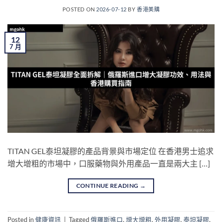
POSTED ON
2026-07-12
BY
香港美購
12
7 月
TITAN GEL泰坦凝膠的產品背景與市場定位 在香港男士追求
增大增粗的市場中，口服藥物與外用產品一直是兩大主 […]
CONTINUE READING
→
Posted in
健康資訊
|
Tagged
俄羅斯進口
,
增大增粗
,
外用凝膠
,
泰坦凝膠
,