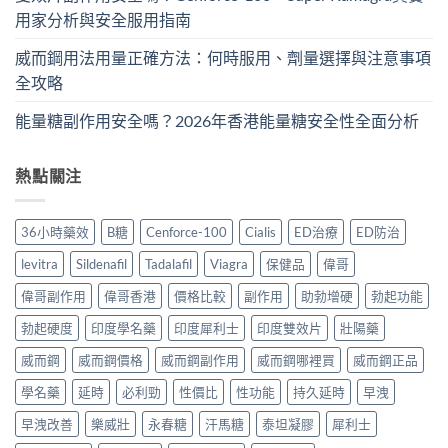
用家分析與安全服用指南
威而鋼用法用量正確方法：何時服用、劑量選擇與注意事項
全攻略
能量糖副作用安全嗎？2026年香港能量糖安全性全面分析
熱點關注
36小時藥效
B糖
Cenforce-100
Cialis
ED治療
ED防治
levitra
Sildenafil
Tadalafil
Viagra
保健品
偉哥
偉哥副作用
偉哥香港
價格比較
副作用
助勃增硬
勃起功能
勃起硬度
印度學名藥
印度犀利士
印度雙效片
壯陽藥
威而鋼
威而鋼價格
威而鋼副作用
威而鋼哪裡買
威而鋼正品
學名藥
延時
必利勁
性價比
性功能
持久延時
早洩
早洩改善
樂威壯
永春糖
汗馬糖
泰坦凝膠
犀利士