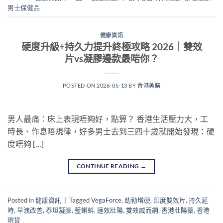
男士保健品
健康資訊
硬度升級+持久力提升終極攻略 2026｜雙效
片vs凝膠邊款最啱你？
POSTED ON
2026-05-13
BY
香港美購
男人最痛：床上表現唔夠好，點算？ 香港生活壓力大，工
時長、作息唔規律，好多男士去到三四十歲就開始發現：硬
度唔夠 […]
CONTINUE READING
→
Posted in
健康資訊
|
Tagged
VegaForce
,
助勃增硬
,
印度雙效片
,
持久延
時
,
早洩改善
,
泰坦凝膠
,
藍蝌蚪
,
速效壯陽
,
雙效威而鋼
,
香港壯陽藥
,
香港
現貨