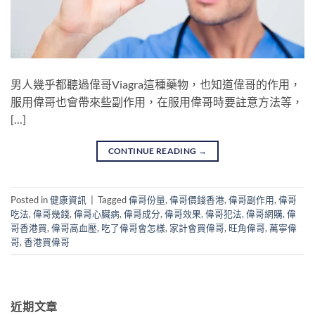
男人幾乎都聽過偉哥Viagra這種藥物，也知道偉哥的作用，
服用偉哥也會帶來些副作用，在服用偉哥時要註意方法等，
[…]
CONTINUE READING
→
Posted in
健康資訊
|
Tagged
偉哥份量
,
偉哥價錢香港
,
偉哥副作用
,
偉哥
吃法
,
偉哥幾錢
,
偉哥心臟病
,
偉哥成分
,
偉哥效果
,
偉哥犯法
,
偉哥網購
,
偉
哥香港買
,
偉哥高血壓
,
吃了偉哥會怎樣
,
家計會買偉哥
,
旺角偉哥
,
萬寧偉
哥
,
香港買偉哥
近期文章