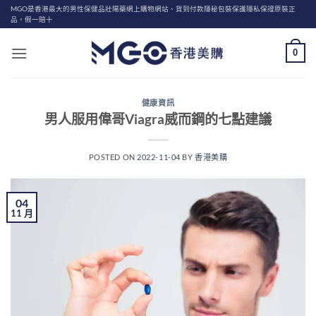
Skip
MGO是香港最大的男性保健品壯陽藥網上購物網站、貨到付款隱秘包裝保護隱私保證原裝正
品，假一賠十
to
content
0
健康資訊
男人服用偉哥Viagra威而鋼的七點建議
POSTED ON
2022-11-04
BY
香港美購
04
11 月