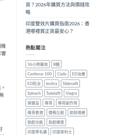
貨？2026年購買方法與價錢攻
略
印度雙效片購買指南2026：香
港哪裡買正貨最安心？
舖機
熱點關注
影響
36小時藥效
B糖
Cenforce-100
Cialis
ED治療
ED防治
levitra
Sildenafil
態。
Spinach
Tadalafil
Viagra
無
保健品
偉哥
偉哥副作用
偉哥香港
價格比較
助勃增硬
勃起功能
勃起硬度
好
印度學名藥
印度犀利士