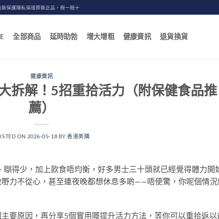
包裝保護隱私保證原裝正品，假一賠十
E
全部商品
延時助勃
增大增粗
健康資訊
退貨換貨
健康資訊
大拆解！5招重拾活力（附保健食品推
薦）
OSTED ON
2026-05-18
BY
香港美購
、瞓得少，加上飲食唔均衡，好多男士三十頭就已經覺得體力開
做嘢力不從心，甚至連夜晚都想休息多啲——唔使驚，你呢個情況
個主要原因，再分享5個實用嘅提升活力方法，等你可以重拾返以