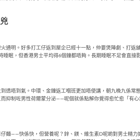
元兇
燈火通明。好多打工仔返到屋企已經十一點，仲要煲陣劇、打返
小時睡眠，但香港男士平均得6個鐘都唔夠。長期睡眠不足會直接
大到透唔到氣。中環、金鐘返工嗰班更加唔使講，朝九晚九係常
反而抑制咗男性荷爾蒙分泌——呢個就係點解你覺得愈忙愈「有心
仔麵——快係快，但營養呢？鋅、鎂、維生素D呢啲對男士精力