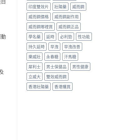
蛋白
印度雙效片
壯陽藥
威而鋼
威而鋼價格
威而鋼副作用
威而鋼哪裡買
威而鋼正品
運動
學名藥
延時
必利勁
性功能
持久延時
早洩
早洩改善
樂威壯
永春糖
汗馬糖
犀利士
男士保健品
男性健康
及
立威大
雙效威而鋼
香港壯陽藥
香港購買