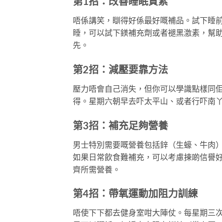
第1招：改善睡眠質素
唔係講笑，瞓得好係最好嘅補品。試下睡
睡，可以試下鎂補充劑或者褪黑激素，幫
先。
第2招：減壓要靠方法
壓力唔會自己消失，但你可以學識點樣同
得。星期六朝早去吓太平山、或者行吓南
第3招：補充足夠營養
男士特別需要嘅營養包括鋅（生蠔、牛肉
如果日常飲食難補充，可以考慮揀啲信譽
齊所需營養。
第4招：帶氧運動加阻力訓練
唔使下下都去健身室咁大陣仗。每星期三次