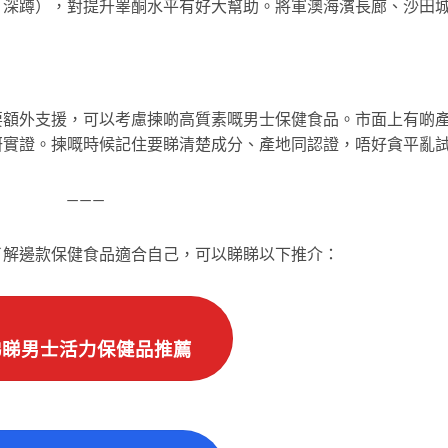
、深蹲），對提升睾酮水平有好大幫助。將軍澳海濱長廊、沙田
要額外支援，可以考慮揀啲高質素嘅男士保健食品。市面上有啲
研實證。揀嘅時候記住要睇清楚成分、產地同認證，唔好貪平亂
———
了解邊款保健食品適合自己，可以睇睇以下推介：
 睇睇男士活力保健品推薦