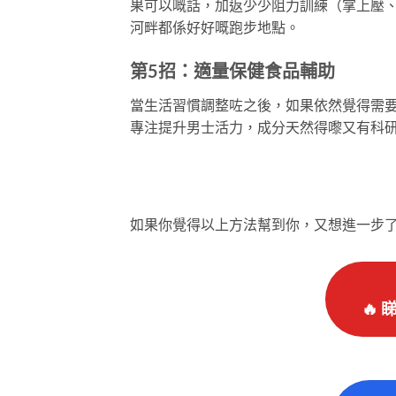
果可以嘅話，加返少少阻力訓練（掌上壓
河畔都係好好嘅跑步地點。
第5招：適量保健食品輔助
當生活習慣調整咗之後，如果依然覺得需
專注提升男士活力，成分天然得嚟又有科
如果你覺得以上方法幫到你，又想進一步
🔥