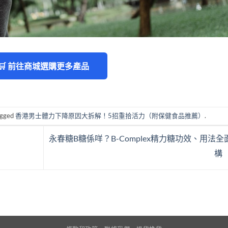
🛒 前往商城選購更多產品
agged
香港男士體力下降原因大拆解！5招重拾活力（附保健食品推薦）
.
永春糖B糖係咩？B-Complex精力糖功效、用法全
構