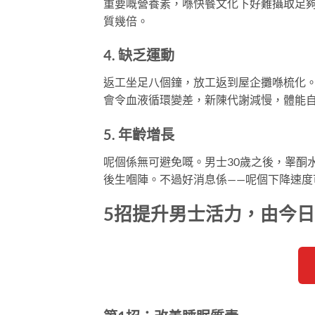
重要嘅營養素，喺快餐文化下好難攝取足
質幾倍。
4. 缺乏運動
返工坐足八個鐘，放工返到屋企攤喺梳化
會令血液循環變差，新陳代謝減慢，體能
5. 年齡增長
呢個係無可避免嘅。男士30歲之後，睾酮水
後生嗰陣。不過好消息係——呢個下降速度
5招提升男士活力，由今