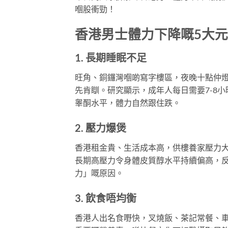
嗰股衝勁！
香港男士體力下降嘅5大
1. 長期睡眠不足
旺角、銅鑼灣嗰啲寫字樓區，夜晚十點仲
先肯瞓。研究顯示，成年人每日需要7-8
睾酮水平，體力自然跟住跌。
2. 壓力爆煲
香港租金貴、生活成本高，供樓養家壓力
長期高壓力令身體皮質醇水平持續偏高，
力」嘅原因。
3. 飲食唔均衡
香港人出名食嘢快，叉燒飯、茶記常餐、車