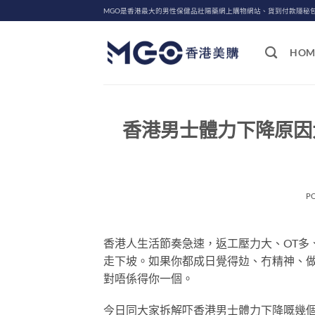
Skip
MGO是香港最大的男性保健品壯陽藥網上購物網站、貨到付款隱秘
to
content
HOM
香港男士體力下降原因
P
香港人生活節奏急速，返工壓力大、OT多
走下坡。如果你都成日覺得攰、冇精神、
對唔係得你一個。
今日同大家拆解吓香港男士體力下降嘅幾