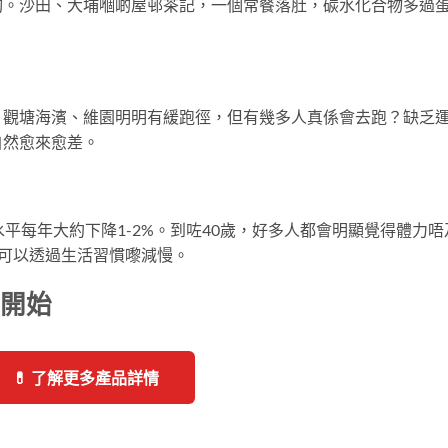
夠。沙田、大埔嗰啲屋邨茶記，一個常餐落肚，碳水化合物多過
。觀塘海濱、維園明明有緩跑徑，但有幾多人真係會去跑？缺乏
自然愈來愈差。
平每年大約下降1-2%。到咗40歲，好多人都會明顯覺得體力唔
可以透過生活習慣嚟減慢。
日開始
💊 了解更多產品詳情