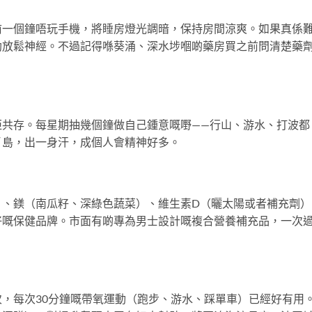
前一個鐘唔玩手機，將睡房燈光調暗，保持房間涼爽。如果真係
助放鬆神經。不過記得喺葵涌、深水埗嗰啲藥房買之前問清楚藥
佢共存。每星期抽幾個鐘做自己鍾意嘅嘢——行山、游水、打波都
丫島，出一身汗，成個人會精神好多。
）、鎂（南瓜籽、深綠色蔬菜）、維生素D（曬太陽或者補充劑）
好嘅保健品牌。市面有啲專為男士設計嘅複合營養補充品，一次
，每次30分鐘嘅帶氧運動（跑步、游水、踩單車）已經好有用