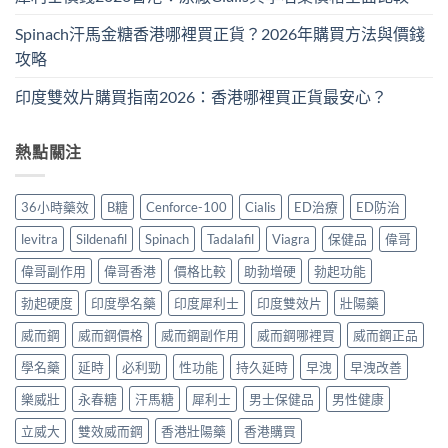
Spinach汗馬金糖香港哪裡買正貨？2026年購買方法與價錢
攻略
印度雙效片購買指南2026：香港哪裡買正貨最安心？
熱點關注
36小時藥效
B糖
Cenforce-100
Cialis
ED治療
ED防治
levitra
Sildenafil
Spinach
Tadalafil
Viagra
保健品
偉哥
偉哥副作用
偉哥香港
價格比較
助勃增硬
勃起功能
勃起硬度
印度學名藥
印度犀利士
印度雙效片
壯陽藥
威而鋼
威而鋼價格
威而鋼副作用
威而鋼哪裡買
威而鋼正品
學名藥
延時
必利勁
性功能
持久延時
早洩
早洩改善
樂威壯
永春糖
汗馬糖
犀利士
男士保健品
男性健康
立威大
雙效威而鋼
香港壯陽藥
香港購買