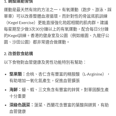
1. 調整運動習慣
運動是最天然有效的方法之一。有氧運動（跑步、游泳、踩
單車）可以改善整體血液循環，而針對性的骨盆底肌訓練
（Kegel Exercise）更能直接強化勃起相關的肌肉群。建議
每星期至少做3次30分鐘以上的有氧運動，配合每日5分鐘
的Kegel訓練。香港的健身室及公園（例如維園、九龍仔公
園、沙田公園）都非常適合做運動。
2. 改善飲食結構
以下食物對血管健康及男性功能特別有幫助：
堅果類：
合桃、杏仁含有豐富的精胺酸（L-Arginine），
有助增加一氧化氮產生，促進血管擴張
海鮮：
蠔、蝦、三文魚含有豐富的鋅質，對睪固酮生產
十分重要
深綠色蔬菜：
菠菜、西蘭花含豐富的葉酸與鎂質，有助
血管健康