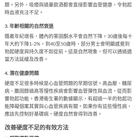
題。另外，吸煙與過量飲酒都會直接影響血管健康，令勃起
時血液充注不足。
3. 年齡相關的自然衰退
隨着年紀增長，體內的睪固酮水平會自然下降。30歲後每十
年大約下降1-2%，到40至50歲時，部分男士會明顯感覺到
勃起硬度與持久度不如從前。這是自然現象，但可以通過適
當方法延緩及改善。
4. 潛在健康問題
硬度不足很多時候是心血管問題的早期信號。高血壓、糖尿
病、膽固醇過高等慢性疾病會影響血管彈性與血流，從而影
響勃起功能。香港衞生署的數據顯示，有超過一半的勃起功
能障礙個案其實與心血管疾病有關。如果你有這些慢性病，
應該先控制好基礎病，硬度自然會得到改善。
改善硬度不足的有效方法