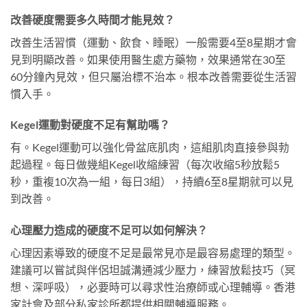
改善硬度需要多久時間才能見效？
改善生活習慣（運動、飲食、睡眠）一般需要4至8星期才會
見到明顯改善。如果使用醫生處方藥物，效果通常在30至
60分鐘內見效，但只屬治標不治本。根本改善需要從生活習
慣入手。
Kegel運動對硬度不足有幫助嗎？
有。Kegel運動可以強化骨盆底肌肉，這組肌肉直接參與勃
起過程。每日做幾組Kegel收縮練習（每次收縮5秒放鬆5
秒，重複10次為一組，每日3組），持續6至8星期就可以見
到改善。
心理壓力造成的硬度不足可以如何解決？
心理因素導致的硬度不足是最常見亦是最容易處理的類型。
建議可以嘗試與伴侶坦誠溝通減少壓力，練習放鬆技巧（冥
想、深呼吸），必要時可以尋求性治療師或心理輔導。香港
家計會及部分私家診所都提供相關輔導服務。