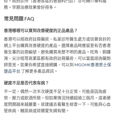
你。政府診所（香港各區的普通科門診）亦可轉介專科服
務。早期治療效果會好得多。
常見問題 FAQ
香港哪裡可以買到改善硬度的正品產品？
香港可以經政府註冊藥房、私家診所醫生處方或信譽良好的
網上平台購買改善硬度的產品。選擇產品時應留意有否香港
衞生署的註冊編號，避免購買來歷不明的產品。旺角、銅鑼
灣、尖沙咀等商業區都有政府註冊藥房，可以當面諮詢藥劑
師意見。如果你希望直接網購，可以到
MGOHK香港男士保
健品平台
了解更多產品資訊。
硬度不足是否代表有病？
不一定。偶然一次半次硬度不足十分正常，可能是因為疲
勞、壓力或飲酒所致。但如果情況持續超過三個月，或者硬
度問題越來越嚴重，就建議去看醫生檢查一下，可能與心血
管疾病、糖尿病或荷爾蒙失調有關。