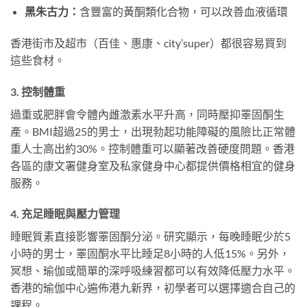
黑朱古力：
含豐富的黃酮類化合物，可以改善血液循環
香港街市及超市（百佳、惠康、city’super）都很容易買到
這些食材。
3. 控制體重
過重或肥胖會令體內雌激素水平升高，同時壓抑睪固酮生
產。BMI超過25的男士，出現勃起功能障礙的風險比正常體
重人士高出約30%。控制體重可以顯著改善硬度問題。香港
各區的康文署健身室及私家健身中心都提供價格相宜的健身
服務。
4. 充足睡眠與壓力管理
睡眠質素直接影響睪固酮分泌。研究顯示，每晚睡眠少於5
小時的男士，睪固酮水平比睡足8小時的人低15%。另外，
冥想、瑜伽或簡單的深呼吸練習都可以有效降低壓力水平。
香港的瑜伽中心遍佈港九新界，初學者可以選擇適合自己的
課程。