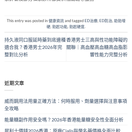
This entry was posted in
健康資訊
and tagged
ED治療
,
ED防治
,
助勃增
硬
,
勃起功能
,
勃起硬度
.
持久液同口服延時藥到底邊種
香港男士三高與性功能障礙的
適合我？香港男士2026年完
關聯｜高血壓高血糖高血脂影
整對比分析
響性能力完整分析
近期文章
威而鋼用法用量正確方法：何時服用、劑量選擇與注意事項
全攻略
能量糖副作用安全嗎？2026年香港能量糖安全性全面分析
犀利士價錢2026香港：原廠Cialis與學名藥價格全面比較