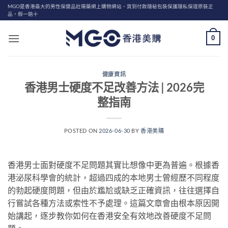
Skip
MGO是香港最大的男性保健品壯陽藥網上購物網站、貨到付款隱秘包裝保護隱私保證原裝正
品，假一賠十
to
content
0
健康資訊
香港男士硬度不足改善方法 | 2026完
整指南
POSTED ON
2026-06-30
BY
香港美購
香港男士面對硬度不足問題其實比想像中更為普遍。根據香
港泌尿科學會的統計，超過四成的本地男士曾經歷不同程度
的勃起硬度問題，但由於尷尬或缺乏正確資訊，往往選擇自
行嘗試各種方法或索性不予處理。這篇文章會由根本原因開
始講起，逐步教你如何在香港安全有效地改善硬度不足問