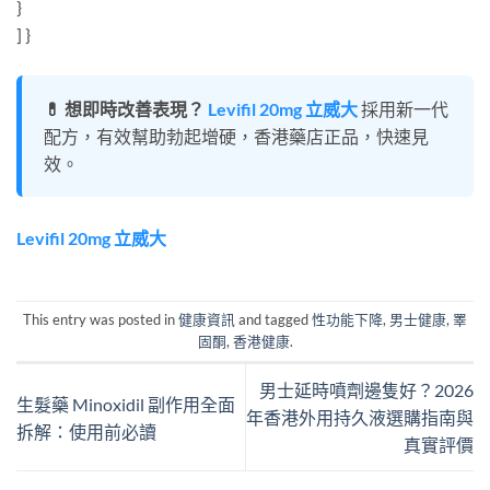
}
] }
💊 想即時改善表現？
Levifil 20mg 立威大
採用新一代
配方，有效幫助勃起增硬，香港藥店正品，快速見
效。
Levifil 20mg 立威大
This entry was posted in
健康資訊
and tagged
性功能下降
,
男士健康
,
睪
固酮
,
香港健康
.
男士延時噴劑邊隻好？2026
生髮藥 Minoxidil 副作用全面
年香港外用持久液選購指南與
拆解：使用前必讀
真實評價