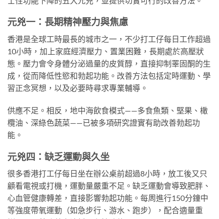
士性功能下降的五大元兇，並提供切實可行的改善方法。
元兇一：長期精神壓力與焦慮
香港是全球工時最長的城市之一，不少打工仔每日工作超過
10小時，加上家庭經濟壓力、置業困難，長期處於高壓狀
態。壓力會令身體分泌過量的皮質醇，直接抑制睪固酮的生
成，從而降低性慾和勃起功能。改善方法包括定時運動、學
習正念冥想，以及必要時尋求專業輔導。
供應不足。相反，地中海飲食模式——多食魚類、堅果、橄
欖油、深綠色蔬菜——已被多項研究證實有助改善勃起功
能。
元兇四：缺乏運動與久坐
很多香港打工仔每日坐在辦公桌前超過8小時，放工後又只
顧看電視或打機，運動量嚴重不足。缺乏運動會導致肥胖、
心血管健康轉差，直接影響勃起功能。每周進行150分鐘中
等強度帶氧運動（如急步行、游水、跑步），配合適量重