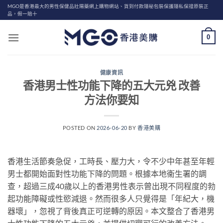
Skip
MGO是香港最大的男性保健品壯陽藥網上購物網站、貨到付款隱秘包裝保護隱私保證原裝正
品，假一賠十
to
content
0
健康資訊
香港男士性功能下降的五大元兇 改善
方法你要知
POSTED ON
2026-06-20
BY
香港美購
香港生活節奏急促，工時長、壓力大，令不少中年甚至年輕
男士都開始面對性功能下降的問題。根據本地衞生署的調
查，超過三成40歲以上的香港男性表示曾出現不同程度的勃
起功能障礙或性慾減退。然而很多人只覺得是「年紀大，機
器壞」，忽視了背後真正可逆轉的原因。本文整合了香港男