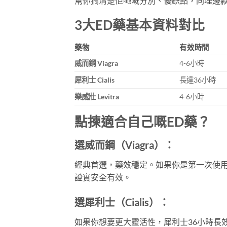
幫你搞清楚佢哋嘅分別、優缺點，同埋邊
3大ED藥基本資料對比
藥物
有效時間
威而鋼 Viagra
4-6小時
犀利士 Cialis
長達36小時
樂威壯 Levitra
4-6小時
點揀適合自己嘅ED藥？
選威而鋼（Viagra）：
經典首選，藥效穩定。如果你是第一次使用
證實安全有效。
選犀利士（Cialis）：
如果你想要更大靈活性，犀利士36小時長