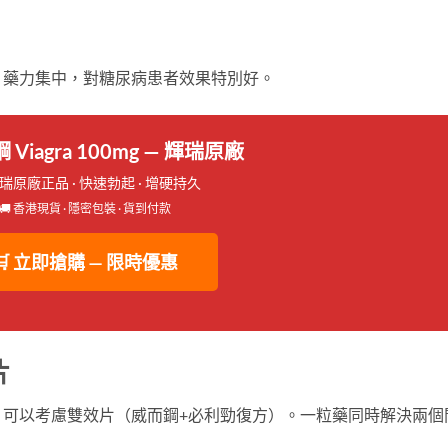
。藥力集中，對糖尿病患者效果特別好。
 Viagra 100mg — 輝瑞原廠
輝瑞原廠正品 · 快速勃起 · 增硬持久
🚚 香港現貨 · 隱密包裝 · 貨到付款
🛒 立即搶購 — 限時優惠
片
，可以考慮雙效片（威而鋼+必利勁復方）。一粒藥同時解決兩個