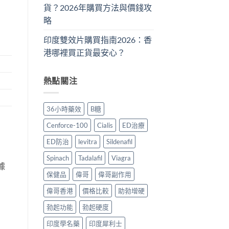
貨？2026年購買方法與價錢攻
略
印度雙效片購買指南2026：香
港哪裡買正貨最安心？
熱點關注
36小時藥效
B糖
Cenforce-100
Cialis
ED治療
ED防治
levitra
Sildenafil
Spinach
Tadalafil
Viagra
據
保健品
偉哥
偉哥副作用
偉哥香港
價格比較
助勃增硬
勃起功能
勃起硬度
印度學名藥
印度犀利士