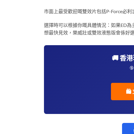
市面上最受歡迎嘅雙效片包括P-Force必利
選擇時可以根據你嘅具體情況：如果ED為
想最快見效，樂威壯或雙效液態版會係好
🚚 香

🛍