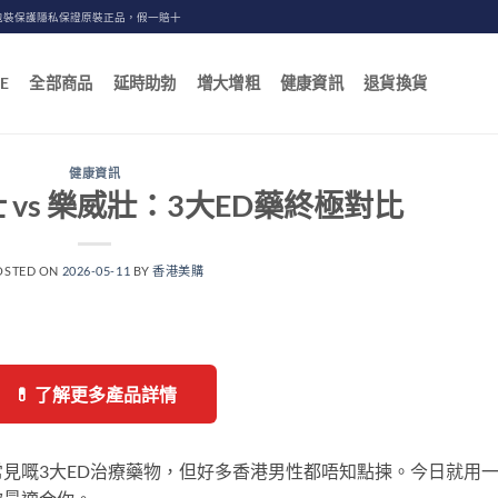
包裝保護隱私保證原裝正品，假一賠十
E
全部商品
延時助勃
增大增粗
健康資訊
退貨換貨
健康資訊
士 vs 樂威壯：3大ED藥終極對比
OSTED ON
2026-05-11
BY
香港美購
💊 了解更多產品詳情
見嘅3大ED治療藥物，但好多香港男性都唔知點揀。今日就用