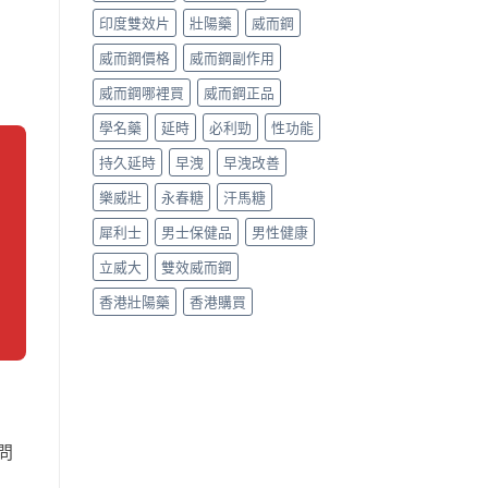
印度雙效片
壯陽藥
威而鋼
威而鋼價格
威而鋼副作用
威而鋼哪裡買
威而鋼正品
學名藥
延時
必利勁
性功能
持久延時
早洩
早洩改善
樂威壯
永春糖
汗馬糖
犀利士
男士保健品
男性健康
立威大
雙效威而鋼
香港壯陽藥
香港購買
問