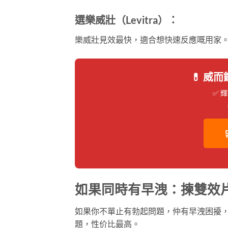
選樂威壯（Levitra）：
樂威壯見效最快，適合想快速反應嘅用家
💊 威而鋼
✅ 
如果同時有早洩：揀雙效
如果你不單止有勃起問題，仲有早洩困擾
題，性价比最高。